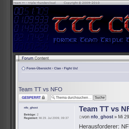
Foren-Übersicht
‹
Clan
‹
Fight Us!
Team TT vs NFO
Thema gesperrt
Team TT vs N
nfo_ghost
Beiträge:
2
von
nfo_ghost
» Mi 29
Registriert:
Mi 29. Jul 2009, 09:37
Herausforderer: NF