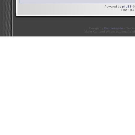
Powered by
phpBB
© 
Time : 0.1
Design by
Doublekey.de
- Re-De
Mario Kart and Wii are trademarks of