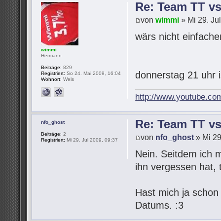
Re: Team TT v
von
wimmi
» Mi 29. Ju
wärs nicht einfach
wimmi
Hermann
Beiträge:
829
donnerstag 21 uhr 
Registriert:
So 24. Mai 2009, 16:04
Wohnort:
Wels
http://www.youtube.co
Re: Team TT v
nfo_ghost
Beiträge:
2
von
nfo_ghost
» Mi 29
Registriert:
Mi 29. Jul 2009, 09:37
Nein. Seitdem ich 
ihn vergessen hat,
Hast mich ja schon
Datums. :3