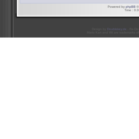
Powered by
phpBB
© 
Time : 0.0
Design by
Doublekey.de
- Re-De
Mario Kart and Wii are trademarks of