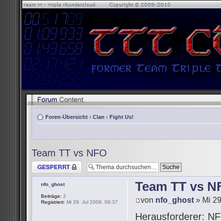
Foren-Übersicht
‹
Clan
‹
Fight Us!
Team TT vs NFO
Thema gesperrt
Team TT vs N
nfo_ghost
Beiträge:
2
von
nfo_ghost
» Mi 29
Registriert:
Mi 29. Jul 2009, 09:37
Herausforderer: NF