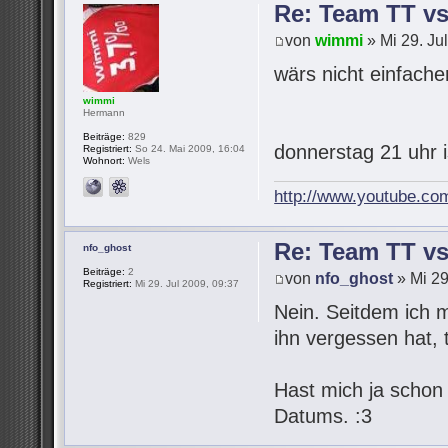
Re: Team TT v
von
wimmi
» Mi 29. Ju
wärs nicht einfach
wimmi
Hermann
Beiträge:
829
donnerstag 21 uhr 
Registriert:
So 24. Mai 2009, 16:04
Wohnort:
Wels
http://www.youtube.co
Re: Team TT v
nfo_ghost
Beiträge:
2
von
nfo_ghost
» Mi 29
Registriert:
Mi 29. Jul 2009, 09:37
Nein. Seitdem ich 
ihn vergessen hat,
Hast mich ja schon
Datums. :3