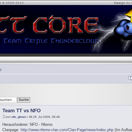
!
Team TT vs NFO
von
nfo_ghost
» Mi 29. Jul 2009, 09:48
Herausforderer: NFO - Nferno
Clanpage:
http://www.nferno-clan.com/Clan-Page/news/index.php
(Im Aufbau