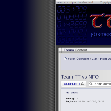
Foren-Übersicht
‹
Clan
‹
Fight Us
Team TT vs NFO
Thema gesperrt
nfo_ghost
Beiträge:
2
Registriert:
Mi 29. Jul 2009, 09:37