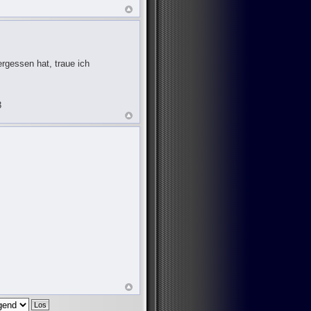
rgessen hat, traue ich
3