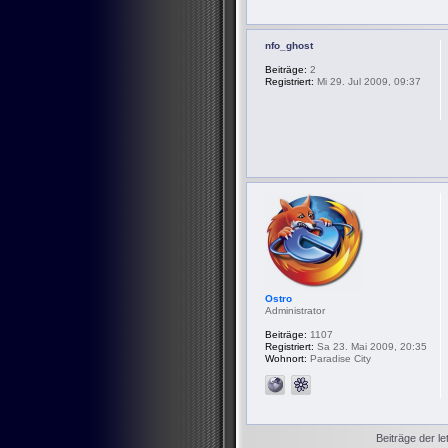
nfo_ghost
Beiträge:
2
Registriert:
Mi 29. Jul 2009, 09:37
Ostro
Administrator
Beiträge:
1107
Registriert:
Sa 23. Mai 2009, 20:35
Wohnort:
Paradise City
Beiträge der le