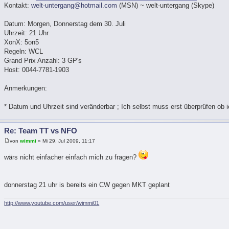
Kontakt:
welt-untergang@hotmail.com
(MSN) ~ welt-untergang (Skype)
Datum: Morgen, Donnerstag dem 30. Juli
Uhrzeit: 21 Uhr
XonX: 5on5
Regeln: WCL
Grand Prix Anzahl: 3 GP's
Host: 0044-7781-1903
Anmerkungen:
* Datum und Uhrzeit sind veränderbar ; Ich selbst muss erst überprüfen ob i
Re: Team TT vs NFO
von
wimmi
» Mi 29. Jul 2009, 11:17
wärs nicht einfacher einfach mich zu fragen?
donnerstag 21 uhr is bereits ein CW gegen MKT geplant
http://www.youtube.com/user/wimmi01