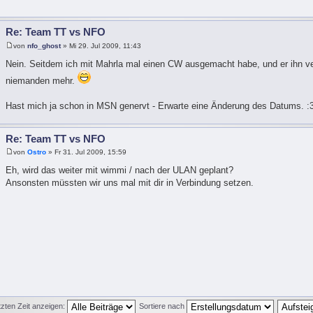
Re: Team TT vs NFO
von
nfo_ghost
» Mi 29. Jul 2009, 11:43
Nein. Seitdem ich mit Mahrla mal einen CW ausgemacht habe, und er ihn ve
niemanden mehr.
Hast mich ja schon in MSN genervt - Erwarte eine Änderung des Datums. :
Re: Team TT vs NFO
von
Ostro
» Fr 31. Jul 2009, 15:59
Eh, wird das weiter mit wimmi / nach der ULAN geplant?
Ansonsten müssten wir uns mal mit dir in Verbindung setzen.
tzten Zeit anzeigen:
Sortiere nach