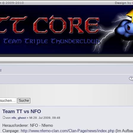
!
Team TT vs NFO
von
nfo_ghost
» Mi 29. Jul 2009, 09:48
Herausforderer: NFO - Nferno
Clanpage:
http://www.nferno-clan.com/Clan-Page/news/index.php
(Im Aufbau