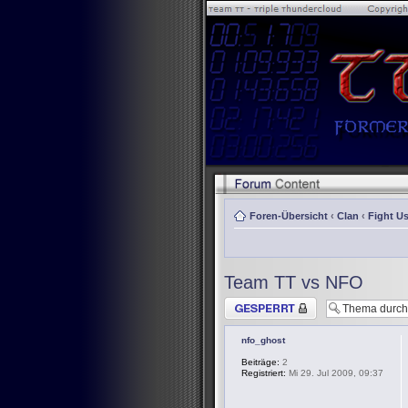
Foren-Übersicht
‹
Clan
‹
Fight Us
Team TT vs NFO
Thema gesperrt
nfo_ghost
Beiträge:
2
Registriert:
Mi 29. Jul 2009, 09:37