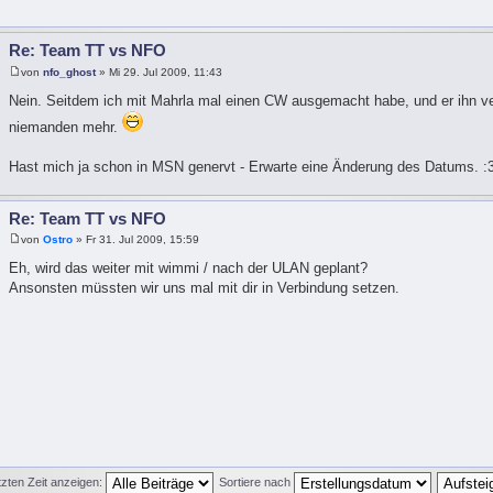
Re: Team TT vs NFO
von
nfo_ghost
» Mi 29. Jul 2009, 11:43
Nein. Seitdem ich mit Mahrla mal einen CW ausgemacht habe, und er ihn ve
niemanden mehr.
Hast mich ja schon in MSN genervt - Erwarte eine Änderung des Datums. :
Re: Team TT vs NFO
von
Ostro
» Fr 31. Jul 2009, 15:59
Eh, wird das weiter mit wimmi / nach der ULAN geplant?
Ansonsten müssten wir uns mal mit dir in Verbindung setzen.
tzten Zeit anzeigen:
Sortiere nach