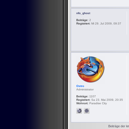
nfo_ghost
Beiträge:
2
Registriert:
Mi 29. Jul 2009, 09:37
Ostro
Administrator
Beiträge:
1107
Registriert:
Sa 23. Mai 2009, 20:35
Wohnort:
Paradise City
Beiträge der le