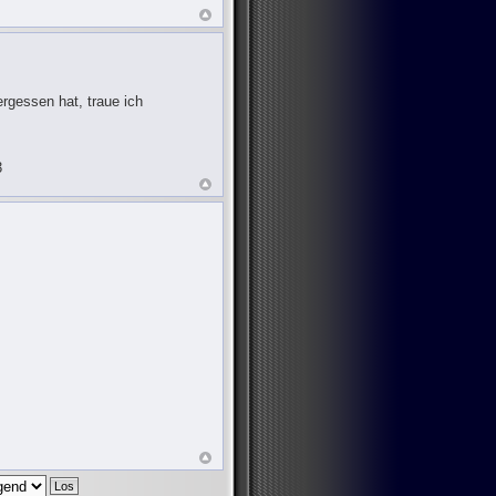
rgessen hat, traue ich
3