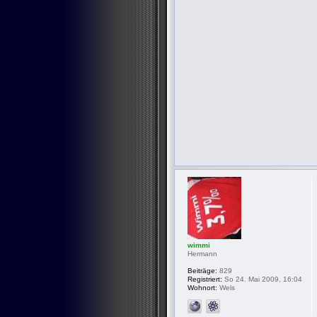
wimmi
Hermann
Beiträge:
829
Registriert:
So 24. Mai 2009, 16:04
Wohnort:
Wels