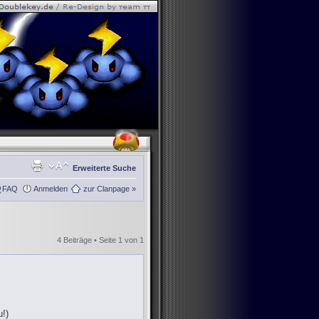
Erweiterte Suche
FAQ
Anmelden
zur Clanpage »
4 Beiträge • Seite
1
von
1
!)