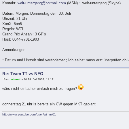
Kontakt:
welt-untergang@hotmail.com
(MSN) ~ welt-untergang (Skype)
Datum: Morgen, Donnerstag dem 30. Juli
Uhrzeit: 21 Uhr
XonX: 5on5
Regeln: WCL
Grand Prix Anzahl: 3 GP's
Host: 0044-7781-1903
Anmerkungen:
* Datum und Uhrzeit sind veränderbar ; Ich selbst muss erst überprüfen ob i
Re: Team TT vs NFO
von
wimmi
» Mi 29. Jul 2009, 11:17
wärs nicht einfacher einfach mich zu fragen?
donnerstag 21 uhr is bereits ein CW gegen MKT geplant
http://www.youtube.com/user/wimmi01