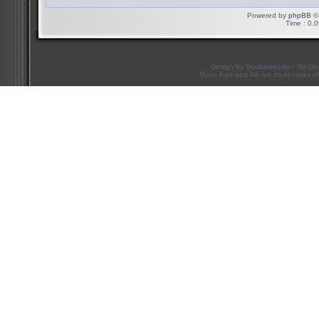
Powered by
phpBB
© 
Time : 0.0
Design by
Doublekey.de
- Re-De
Mario Kart and Wii are trademarks of