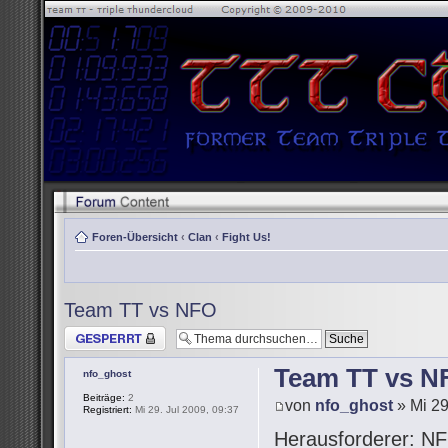
Foren-Übersicht
‹
Clan
‹
Fight Us!
Team TT vs NFO
Thema gesperrt
Team TT vs N
nfo_ghost
Beiträge:
2
von
nfo_ghost
» Mi 29
Registriert:
Mi 29. Jul 2009, 09:37
Herausforderer: NF