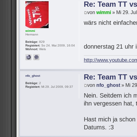
Re: Team TT v
von
wimmi
» Mi 29. Ju
wärs nicht einfach
wimmi
Hermann
Beiträge:
829
donnerstag 21 uhr 
Registriert:
So 24. Mai 2009, 16:04
Wohnort:
Wels
http://www.youtube.co
Re: Team TT v
nfo_ghost
Beiträge:
2
von
nfo_ghost
» Mi 29
Registriert:
Mi 29. Jul 2009, 09:37
Nein. Seitdem ich 
ihn vergessen hat,
Hast mich ja schon
Datums. :3