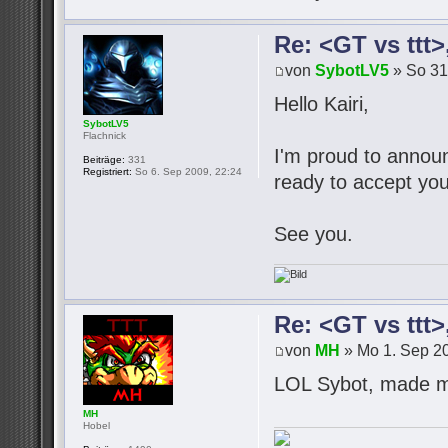
Re: <GT vs ttt
von
SybotLV5
» So 31
Hello Kairi,
SybotLV5
Flachnick
I'm proud to announc
Beiträge:
331
Registriert:
So 6. Sep 2009, 22:24
ready to accept you
See you.
Re: <GT vs ttt
von
MH
» Mo 1. Sep 20
LOL Sybot, made m
MH
Hobel