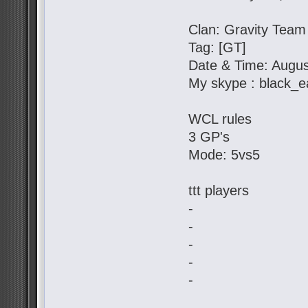
Clan: Gravity Team
Tag: [GT]
Date & Time: Augus
My skype : black_e
WCL rules
3 GP's
Mode: 5vs5
ttt players
-
-
-
-
-