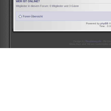
WER IST ONLINE?
Mitglieder in diesem Forum: 0 Mitglieder und 3 Gäste
Foren-Übersicht
Powered by
phpBB
© 
Time : 0.0
Design by
Doublekey.de
- Re-De
Mario Kart and Wii are trademarks of