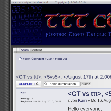
Foren-Übersicht
‹
Clan
‹
Fight Us!
<GT vs ttt>, <5vs5>, <August 17th at 2:0
Thema gesperrt
<GT vs ttt>, 
Kairi
Beiträge:
2
von
Kairi
» Mo 16. Aug
Registriert:
Mo 16. Aug 2010, 06:48
Hello everyone,