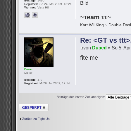
Beiträge:
1490
Registriert:
So 24. Mai 2009, 13:26
Wohnort:
Vista Hill
~τeam ττ~
Kart Wii King ~ Double Dash
Re: <GT vs ttt
von
Dused
» So 5. Apr
fite me
Dused
Dieter
Beiträge:
377
Registriert:
Mi 29. Jul 2009, 19:14
Beiträge der letzten Zeit anzeigen:
Thema gesperrt
Zurück zu Fight Us!