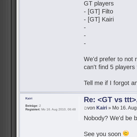
GT players
- [GT] Filto
- [GT] Kairi
-
-
-
We'd prefer to not r
can't find 5 players
Tell me if I forgot
Re: <GT vs ttt
Kairi
Beiträge:
2
von
Kairi
» Mo 16. Aug
Registriert:
Mo 16. Aug 2010, 06:48
Nobody? We'd be be
See you soon