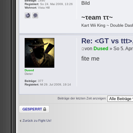
Beiträge:
1490
Registriert:
So 24. Mai 2009, 13:26
Wohnort:
Vista Hill
~τeam ττ~
Kart Wii King ~ Double Dash
Re: <GT vs ttt
von
Dused
» So 5. Apr
fite me
Dused
Dieter
Beiträge:
377
Registriert:
Mi 29. Jul 2009, 19:14
Beiträge der letzten Zeit anzeigen:
Thema gesperrt
Zurück zu Fight Us!