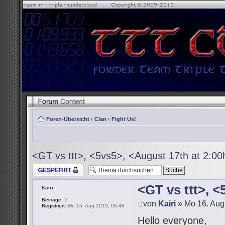
Foren-Übersicht
‹
Clan
‹
Fight Us!
<GT vs ttt>, <5vs5>, <August 17th at 2:0
Thema gesperrt
<GT vs ttt>, 
Kairi
Beiträge:
2
von
Kairi
» Mo 16. Aug
Registriert:
Mo 16. Aug 2010, 06:48
Hello everyone,