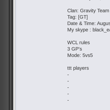
Clan: Gravity Team
Tag: [GT]
Date & Time: Augus
My skype : black_e
WCL rules
3 GP's
Mode: 5vs5
ttt players
-
-
-
-
-