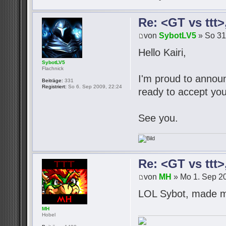
Re: <GT vs ttt
von
SybotLV5
» So 31
Hello Kairi,
SybotLV5
Flachnick
I'm proud to announc
Beiträge:
331
Registriert:
So 6. Sep 2009, 22:24
ready to accept you
See you.
Re: <GT vs ttt
von
MH
» Mo 1. Sep 20
LOL Sybot, made m
MH
Hobel