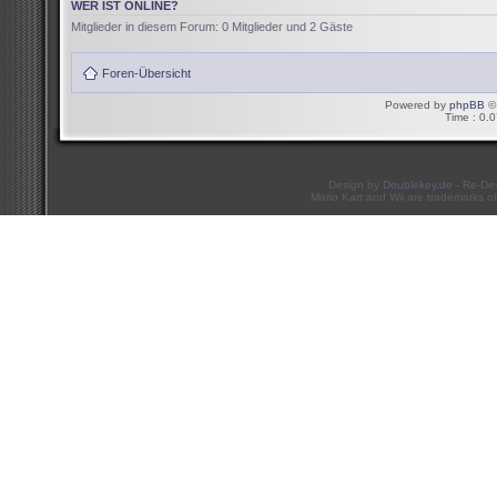
WER IST ONLINE?
Mitglieder in diesem Forum: 0 Mitglieder und 2 Gäste
Foren-Übersicht
Powered by
phpBB
© 
Time : 0.0
Design by
Doublekey.de
- Re-De
Mario Kart and Wii are trademarks of