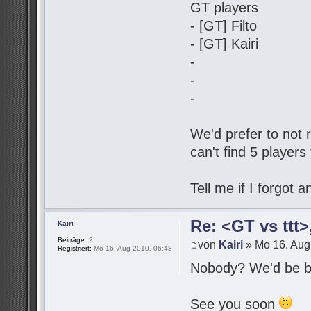
GT players
- [GT] Filto
- [GT] Kairi
-
-
-
We'd prefer to not r
can't find 5 players
Tell me if I forgot
Re: <GT vs ttt
Kairi
Beiträge:
2
von
Kairi
» Mo 16. Aug
Registriert:
Mo 16. Aug 2010, 06:48
Nobody? We'd be be
See you soon