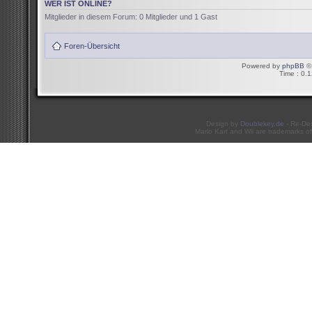
WER IST ONLINE?
Mitglieder in diesem Forum: 0 Mitglieder und 1 Gast
Foren-Übersicht
Powered by
phpBB
© 
Time : 0.1
Design by
Doublekey.de
- Re-De
Mario Kart and Wii are trademarks of