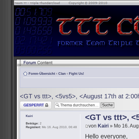
Foren-Übersicht
‹
Clan
‹
Fight Us!
<GT vs ttt>, <5vs5>, <August 17th at 2:0
Thema gesperrt
<GT vs ttt>, 
Kairi
Beiträge:
2
von
Kairi
» Mo 16. Aug
Registriert:
Mo 16. Aug 2010, 06:48
Hello everyone,