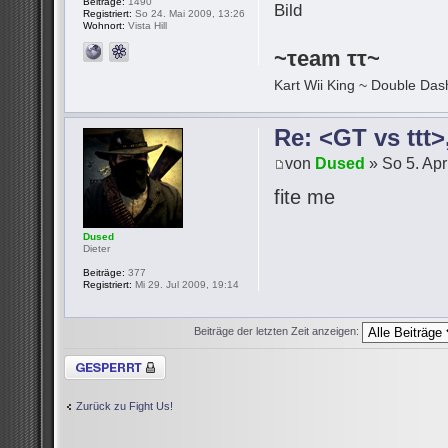
Beiträge:
1490
Registriert:
So 24. Mai 2009, 13:26
Wohnort:
Vista Hill
~τeam ττ~
Kart Wii King ~ Double Dash
Re: <GT vs ttt
von
Dused
» So 5. Apr
fite me
Dused
Dieter
Beiträge:
377
Registriert:
Mi 29. Jul 2009, 19:14
Beiträge der letzten Zeit anzeigen:
Thema gesperrt
Zurück zu Fight Us!