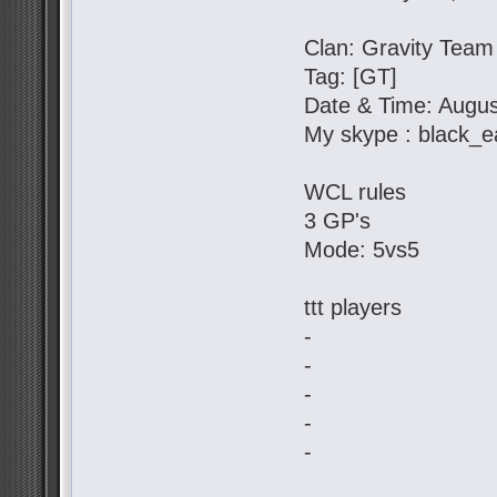
Clan: Gravity Team
Tag: [GT]
Date & Time: Augus
My skype : black_e
WCL rules
3 GP's
Mode: 5vs5
ttt players
-
-
-
-
-