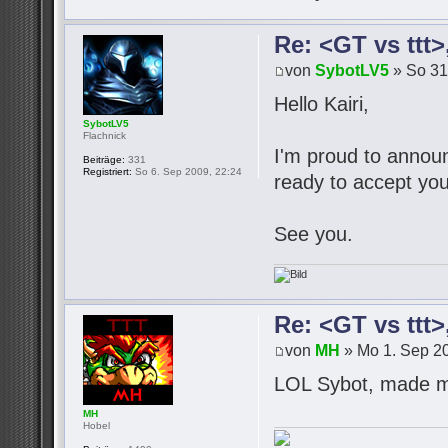
Re: <GT vs ttt
von
SybotLV5
» So 31
Hello Kairi,
SybotLV5
Flachnick
I'm proud to announc
Beiträge:
331
Registriert:
So 6. Sep 2009, 22:24
ready to accept you
See you.
Re: <GT vs ttt
von
MH
» Mo 1. Sep 20
LOL Sybot, made m
MH
Hobel