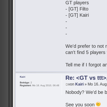
GT players
- [GT] Filto
- [GT] Kairi
-
-
-
We'd prefer to not r
can't find 5 players
Tell me if I forgot
Re: <GT vs ttt
Kairi
Beiträge:
2
von
Kairi
» Mo 16. Aug
Registriert:
Mo 16. Aug 2010, 06:48
Nobody? We'd be be
See you soon