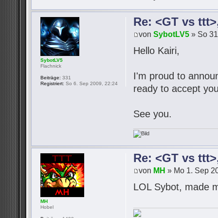
Re: <GT vs ttt
von
SybotLV5
» So 31
Hello Kairi,
SybotLV5
Flachnick
I'm proud to announc
Beiträge:
331
Registriert:
So 6. Sep 2009, 22:24
ready to accept you
See you.
Re: <GT vs ttt
von
MH
» Mo 1. Sep 20
LOL Sybot, made m
MH
Hobel