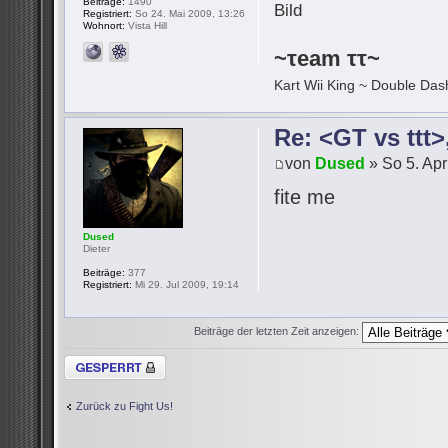
Beiträge:
1490
Registriert:
So 24. Mai 2009, 13:26
Wohnort:
Vista Hill
~τeam ττ~
Kart Wii King ~ Double Dash
Re: <GT vs ttt
von
Dused
» So 5. Apr
fite me
Dused
Dieter
Beiträge:
377
Registriert:
Mi 29. Jul 2009, 19:14
Beiträge der letzten Zeit anzeigen:
Thema gesperrt
Zurück zu Fight Us!