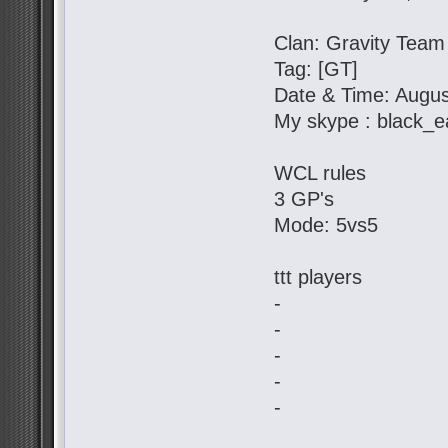
Clan: Gravity Team
Tag: [GT]
Date & Time: Augus
My skype : black_e
WCL rules
3 GP's
Mode: 5vs5
ttt players
-
-
-
-
-