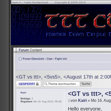
Foren-Übersicht
‹
Clan
‹
Fight Us!
<GT vs ttt>, <5vs5>, <August 17th at 2:0
Thema gesperrt
<GT vs ttt>, 
Kairi
Beiträge:
2
von
Kairi
» Mo 16. Aug
Registriert:
Mo 16. Aug 2010, 06:48
Hello everyone,