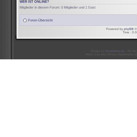
WER IST ONLINE?
Mitglieder in diesem Forum: 0 Mitglieder und 1 Gast
Foren-Übersicht
Powered by
phpBB
© 
Time : 0.0
Design by
Doublekey.de
- Re-De
Mario Kart and Wii are trademarks of