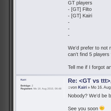
GT players
- [GT] Filto
- [GT] Kairi
-
-
-
We'd prefer to not r
can't find 5 players
Tell me if I forgot
Re: <GT vs ttt
Kairi
Beiträge:
2
von
Kairi
» Mo 16. Aug
Registriert:
Mo 16. Aug 2010, 06:48
Nobody? We'd be be
See you soon