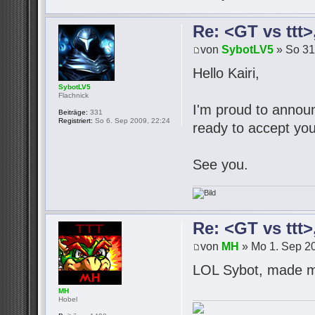
Re: <GT vs ttt
von
SybotLV5
» So 31
Hello Kairi,
SybotLV5
Flachnick
I'm proud to announc
Beiträge:
331
Registriert:
So 6. Sep 2009, 22:24
ready to accept you
See you.
Re: <GT vs ttt
von
MH
» Mo 1. Sep 20
LOL Sybot, made m
MH
Hobel