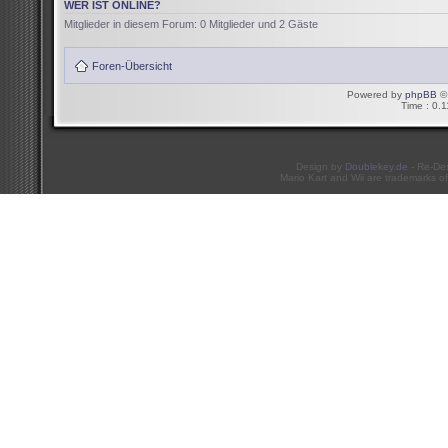
WER IST ONLINE?
Mitglieder in diesem Forum: 0 Mitglieder und 2 Gäste
Foren-Übersicht
Powered by
phpBB
© 
Time : 0.1
Design by
Doublekey.de
- Re-De
Mario Kart and Wii are trademarks of