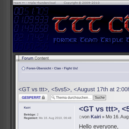
Foren-Übersicht
‹
Clan
‹
Fight Us!
<GT vs ttt>, <5vs5>, <August 17th at 2:0
Thema gesperrt
<GT vs ttt>, 
Kairi
Beiträge:
2
von
Kairi
» Mo 16. Aug
Registriert:
Mo 16. Aug 2010, 06:48
Hello everyone,