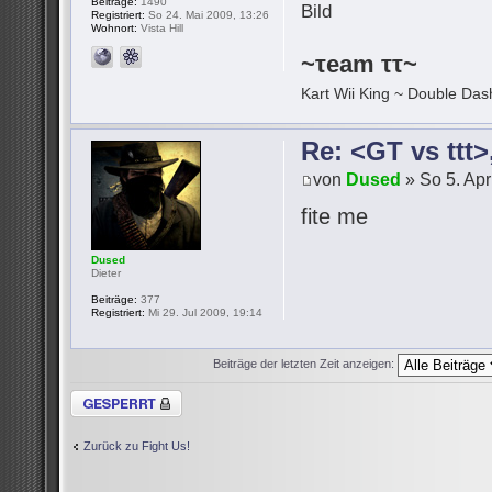
Beiträge:
1490
Registriert:
So 24. Mai 2009, 13:26
Wohnort:
Vista Hill
~τeam ττ~
Kart Wii King ~ Double Dash
Re: <GT vs ttt
von
Dused
» So 5. Apr
fite me
Dused
Dieter
Beiträge:
377
Registriert:
Mi 29. Jul 2009, 19:14
Beiträge der letzten Zeit anzeigen:
Thema gesperrt
Zurück zu Fight Us!