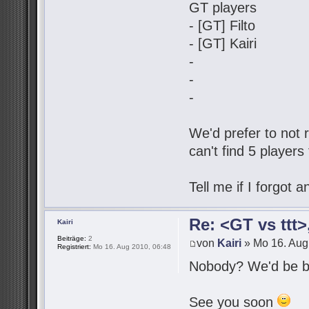
GT players
- [GT] Filto
- [GT] Kairi
-
-
-
We'd prefer to not r
can't find 5 players
Tell me if I forgot
Re: <GT vs ttt
Kairi
Beiträge:
2
von
Kairi
» Mo 16. Aug
Registriert:
Mo 16. Aug 2010, 06:48
Nobody? We'd be be
See you soon