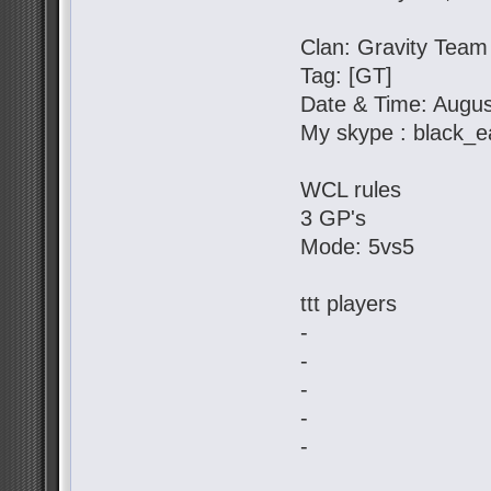
Clan: Gravity Team
Tag: [GT]
Date & Time: Augus
My skype : black_e
WCL rules
3 GP's
Mode: 5vs5
ttt players
-
-
-
-
-