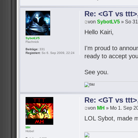
Re: <GT vs ttt
von
SybotLV5
» So 31
Hello Kairi,
SybotLV5
Flachnick
I'm proud to announc
Beiträge:
331
Registriert:
So 6. Sep 2009, 22:24
ready to accept you
See you.
Re: <GT vs ttt
von
MH
» Mo 1. Sep 20
LOL Sybot, made m
MH
Hobel