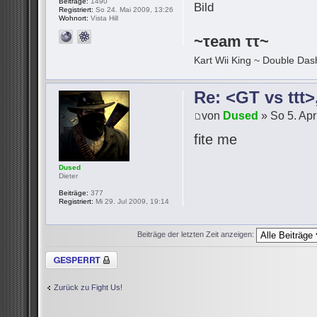
Beiträge:
1490
Registriert:
So 24. Mai 2009, 13:26
Wohnort:
Vista Hill
~τeam ττ~
Kart Wii King ~ Double Dash
Re: <GT vs ttt
von
Dused
» So 5. Apr
fite me
Dused
Dieter
Beiträge:
377
Registriert:
Mi 29. Jul 2009, 19:14
Beiträge der letzten Zeit anzeigen:
Thema gesperrt
Zurück zu Fight Us!