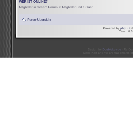
WER IST ONLINE?
Mitglieder in diesem Forum: 0 Mitglieder und 1 Gast
Foren-Übersicht
Powered by
phpBB
© 
Time : 0.0
Design by
Doublekey.de
- Re-De
Mario Kart and Wii are trademarks of