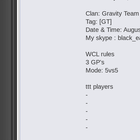
Clan: Gravity Team
Tag: [GT]
Date & Time: Augus
My skype : black_e
WCL rules
3 GP's
Mode: 5vs5
ttt players
-
-
-
-
-