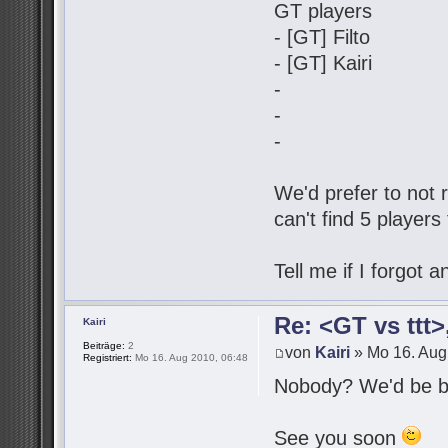
GT players
- [GT] Filto
- [GT] Kairi
-
-
-
We'd prefer to not r
can't find 5 players
Tell me if I forgot
Re: <GT vs ttt
Kairi
Beiträge:
2
von
Kairi
» Mo 16. Aug
Registriert:
Mo 16. Aug 2010, 06:48
Nobody? We'd be be
See you soon