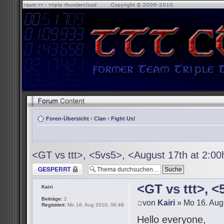
Foren-Übersicht
‹
Clan
‹
Fight Us!
<GT vs ttt>, <5vs5>, <August 17th at 2:0
Thema gesperrt
<GT vs ttt>, 
Kairi
Beiträge:
2
von
Kairi
» Mo 16. Aug
Registriert:
Mo 16. Aug 2010, 06:48
Hello everyone,