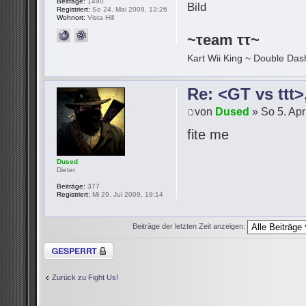
Beiträge:
1490
Registriert:
So 24. Mai 2009, 13:26
Wohnort:
Vista Hill
~τeam ττ~
Kart Wii King ~ Double Dash
Re: <GT vs ttt
von
Dused
» So 5. Apr
fite me
Dused
Dieter
Beiträge:
377
Registriert:
Mi 29. Jul 2009, 19:14
Beiträge der letzten Zeit anzeigen:
Thema gesperrt
Zurück zu Fight Us!