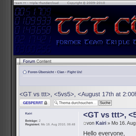
Foren-Übersicht
‹
Clan
‹
Fight Us!
<GT vs ttt>, <5vs5>, <August 17th at 2:0
Thema gesperrt
<GT vs ttt>, 
Kairi
Beiträge:
2
von
Kairi
» Mo 16. Aug
Registriert:
Mo 16. Aug 2010, 06:48
Hello everyone,