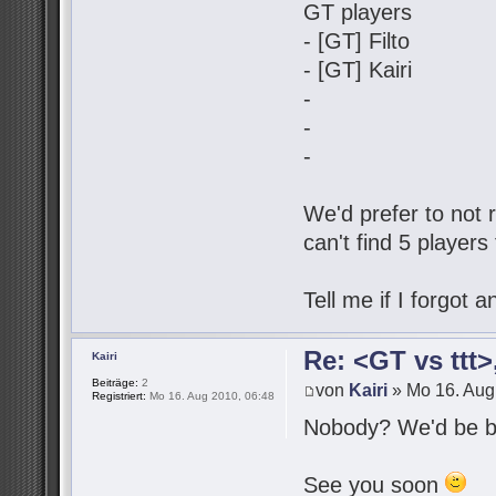
GT players
- [GT] Filto
- [GT] Kairi
-
-
-
We'd prefer to not r
can't find 5 players
Tell me if I forgot
Re: <GT vs ttt
Kairi
Beiträge:
2
von
Kairi
» Mo 16. Aug
Registriert:
Mo 16. Aug 2010, 06:48
Nobody? We'd be be
See you soon