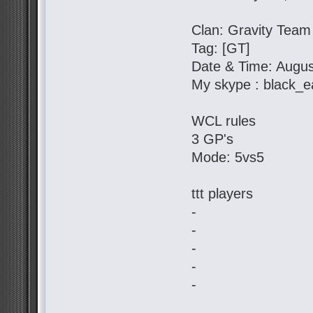
Clan: Gravity Team
Tag: [GT]
Date & Time: Augus
My skype : black_e
WCL rules
3 GP's
Mode: 5vs5
ttt players
-
-
-
-
-