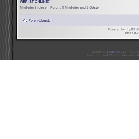
WER IST ONLINE?
Mitglieder in diesem Forum: 0 Mitglieder und 2 Gäste
Foren-Übersicht
Powered by
phpBB
© 
Time : 0.0
Design by
Doublekey.de
- Re-De
Mario Kart and Wii are trademarks of