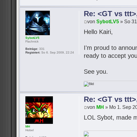
Re: <GT vs ttt
von
SybotLV5
» So 31
Hello Kairi,
SybotLV5
Flachnick
I'm proud to announc
Beiträge:
331
Registriert:
So 6. Sep 2009, 22:24
ready to accept you
See you.
Re: <GT vs ttt
von
MH
» Mo 1. Sep 20
LOL Sybot, made m
MH
Hobel