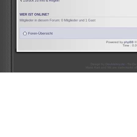
Zurück zu Info & Regeln
WER IST ONLINE?
Mitglieder in diesem Forum: 0 Mitglieder und 1 Gast
Foren-Übersicht
Powered by
phpBB
© 
Time : 0.0
Design by
Doublekey.de
- Re-De
Mario Kart and Wii are trademarks of