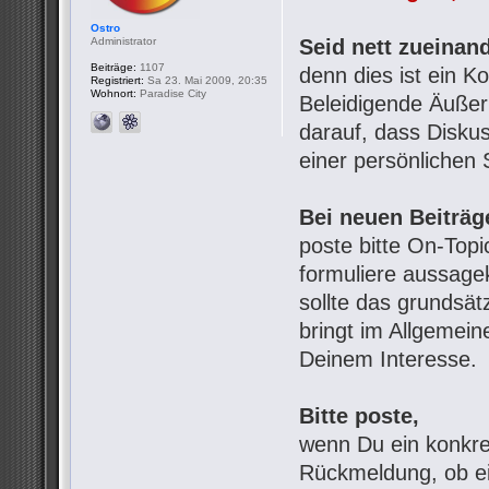
Ostro
Administrator
Seid nett zueinand
Beiträge:
1107
denn dies ist ein 
Registriert:
Sa 23. Mai 2009, 20:35
Wohnort:
Paradise City
Beleidigende Äußeru
darauf, dass Diskus
einer persönlichen 
Bei neuen Beiträg
poste bitte On-Top
formuliere aussage
sollte das grundsät
bringt im Allgemein
Deinem Interesse.
Bitte poste,
wenn Du ein konkre
Rückmeldung, ob ei