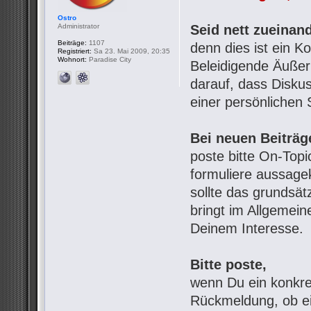
Ostro
Administrator
Seid nett zueinand
Beiträge:
1107
denn dies ist ein 
Registriert:
Sa 23. Mai 2009, 20:35
Wohnort:
Paradise City
Beleidigende Äußeru
darauf, dass Diskus
einer persönlichen 
Bei neuen Beiträg
poste bitte On-Top
formuliere aussage
sollte das grundsät
bringt im Allgemein
Deinem Interesse.
Bitte poste,
wenn Du ein konkre
Rückmeldung, ob ei