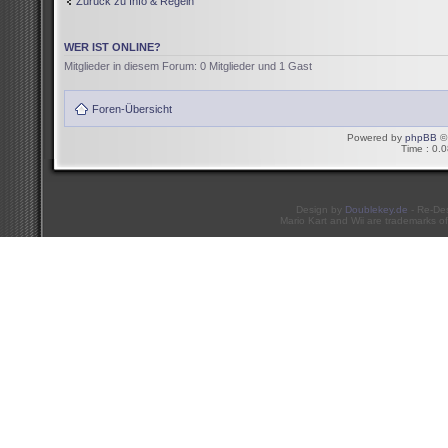
Zurück zu Info & Regeln
WER IST ONLINE?
Mitglieder in diesem Forum: 0 Mitglieder und 1 Gast
Foren-Übersicht
Powered by
phpBB
© 
Time : 0.0
Design by
Doublekey.de
- Re-De
Mario Kart and Wii are trademarks of