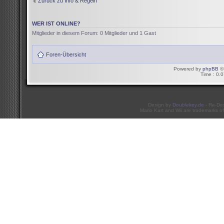
Zurück zu Info & Regeln
WER IST ONLINE?
Mitglieder in diesem Forum: 0 Mitglieder und 1 Gast
Foren-Übersicht
Powered by
phpBB
© 
Time : 0.0
Design by
Doublekey.de
- Re-De
Mario Kart and Wii are trademarks of