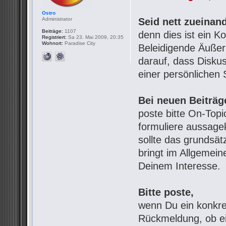
Ostro
Administrator
Seid nett zueinand
Beiträge:
1107
denn dies ist ein 
Registriert:
Sa 23. Mai 2009, 20:35
Wohnort:
Paradise City
Beleidigende Äußeru
darauf, dass Diskus
einer persönlichen 
Bei neuen Beiträg
poste bitte On-Top
formuliere aussage
sollte das grundsät
bringt im Allgemein
Deinem Interesse.
Bitte poste,
wenn Du ein konkre
Rückmeldung, ob ei