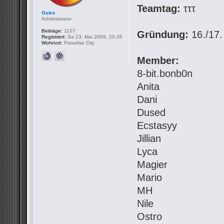
Teamtag:
τττ
Ostro
Administrator
Beiträge:
1107
Gründung:
16./17.
Registriert:
Sa 23. Mai 2009, 20:35
Wohnort:
Paradise City
Member:
8-bit.bonb0n
Anita
Dani
Dused
Ecstasyy
Jillian
Lyca
Magier
Mario
MH
Nile
Ostro