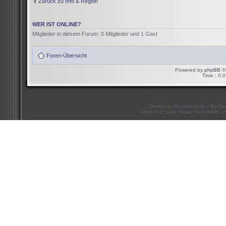
Zurück zu Info & Regeln
WER IST ONLINE?
Mitglieder in diesem Forum: 0 Mitglieder und 1 Gast
Foren-Übersicht
Powered by
phpBB
© 
Time : 0.0
Design by
Doublekey.de
- Re-De
Mario Kart and Wii are trademarks of