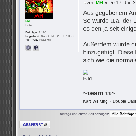
von
MH
» Do 17. Jun 2
Aus gegebenem Anla
So wurde u.a. der 
MH
Hobel
es den ja seit eini
Beiträge:
1490
Registriert:
So 24. Mai 2009, 13:26
Wohnort:
Vista Hill
Außerdem wurde d
hinzugefügt. Diese 
sich wie die normal
~τeam ττ~
Kart Wii King ~ Double Dash
Beiträge der letzten Zeit anzeigen:
Thema gesperrt