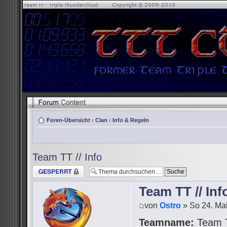
Foren-Übersicht
‹
Clan
‹
Info & Regeln
Team TT // Info
Thema gesperrt
Team TT // Inf
von
Ostro
» So 24. Mai
Teamname:
Team 