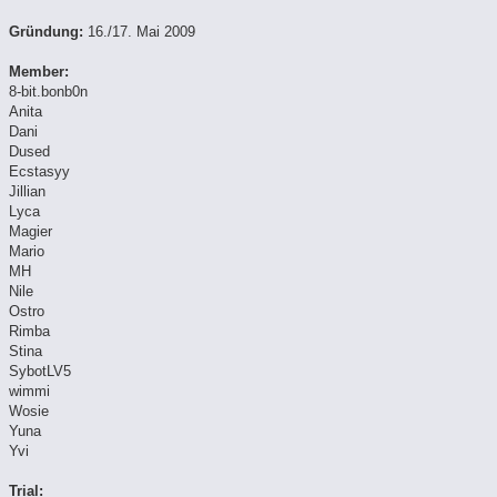
Gründung:
16./17. Mai 2009
Member:
8-bit.bonb0n
Anita
Dani
Dused
Ecstasyy
Jillian
Lyca
Magier
Mario
MH
Nile
Ostro
Rimba
Stina
SybotLV5
wimmi
Wosie
Yuna
Yvi
Trial: