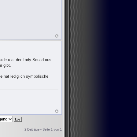
urde u.a. der Lady-Squad aus
r gibt.
 hat lediglich symbolische
2 Beiträge • Seite
1
von
1