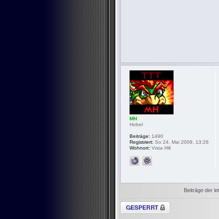
MH
Hobel
Beiträge:
1490
Registriert:
So 24. Mai 2009, 13:26
Wohnort:
Vista Hill
Beiträge der le
Thema gesperrt