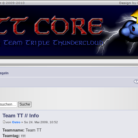
Regeln
Team TT // Info
von
Ostro
» So 24. Mai 2009, 10:52
Teamname:
Team TT
Teamtag:
τττ