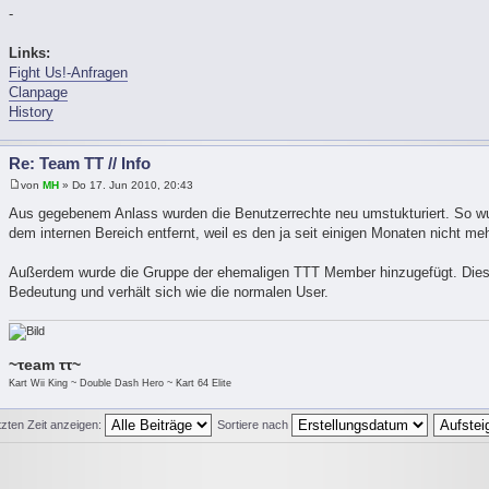
-
Links:
Fight Us!-Anfragen
Clanpage
History
Re: Team TT // Info
von
MH
» Do 17. Jun 2010, 20:43
Aus gegebenem Anlass wurden die Benutzerrechte neu umstukturiert. So w
dem internen Bereich entfernt, weil es den ja seit einigen Monaten nicht meh
Außerdem wurde die Gruppe der ehemaligen TTT Member hinzugefügt. Diese
Bedeutung und verhält sich wie die normalen User.
~τeam ττ~
Kart Wii King ~ Double Dash Hero ~ Kart 64 Elite
tzten Zeit anzeigen:
Sortiere nach