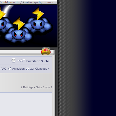
Erweiterte Suche
FAQ
Anmelden
zur Clanpage »
2 Beiträge • Seite
1
von
1