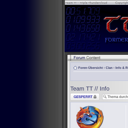
Foren-Übersicht
‹
Clan
‹
Info & 
Team TT // Info
Thema gesperrt