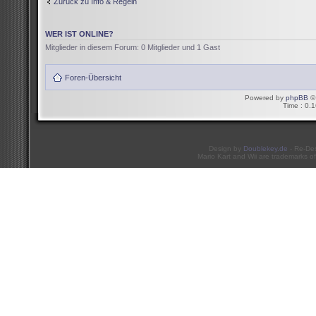
Zurück zu Info & Regeln
WER IST ONLINE?
Mitglieder in diesem Forum: 0 Mitglieder und 1 Gast
Foren-Übersicht
Powered by
phpBB
© 
Time : 0.1
Design by
Doublekey.de
- Re-De
Mario Kart and Wii are trademarks of