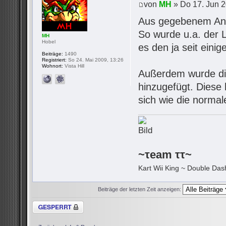
von
MH
» Do 17. Jun 2
Aus gegebenem Anla
So wurde u.a. der 
MH
Hobel
es den ja seit eini
Beiträge:
1490
Registriert:
So 24. Mai 2009, 13:26
Wohnort:
Vista Hill
Außerdem wurde d
hinzugefügt. Diese 
sich wie die normal
~τeam ττ~
Kart Wii King ~ Double Dash
Beiträge der letzten Zeit anzeigen:
Thema gesperrt