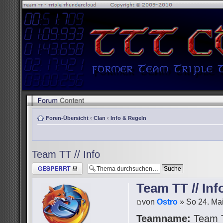
Foren-Übersicht
‹
Clan
‹
Info & Regeln
Team TT // Info
Thema gesperrt
Team TT // Inf
von
Ostro
» So 24. Mai
Teamname:
Team 