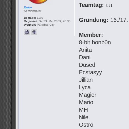
Teamtag:
τττ
Ostro
Administrator
Beiträge:
1107
Gründung:
16./17.
Registriert:
Sa 23. Mai 2009, 20:35
Wohnort:
Paradise City
Member:
8-bit.bonb0n
Anita
Dani
Dused
Ecstasyy
Jillian
Lyca
Magier
Mario
MH
Nile
Ostro