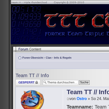
Foren-Übersicht
‹
Clan
‹
Info & Regeln
Team TT // Info
Thema gesperrt
Team TT // Inf
von
Ostro
» So 24. Mai
Teamname:
Team 