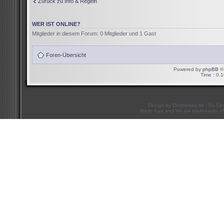
Zurück zu Info & Regeln
WER IST ONLINE?
Mitglieder in diesem Forum: 0 Mitglieder und 1 Gast
Foren-Übersicht
Powered by
phpBB
© 
Time : 0.1
Design by
Doublekey.de
- Re-De
Mario Kart and Wii are trademarks of