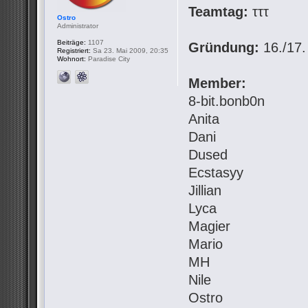
Teamtag:
τττ
Ostro
Administrator
Beiträge:
1107
Gründung:
16./17.
Registriert:
Sa 23. Mai 2009, 20:35
Wohnort:
Paradise City
Member:
8-bit.bonb0n
Anita
Dani
Dused
Ecstasyy
Jillian
Lyca
Magier
Mario
MH
Nile
Ostro