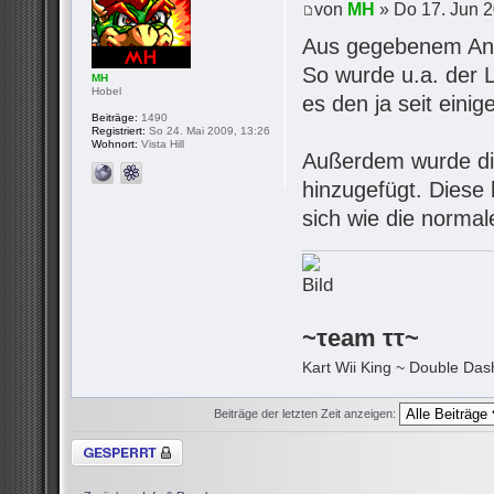
von
MH
» Do 17. Jun 2
Aus gegebenem Anla
So wurde u.a. der 
MH
Hobel
es den ja seit eini
Beiträge:
1490
Registriert:
So 24. Mai 2009, 13:26
Wohnort:
Vista Hill
Außerdem wurde d
hinzugefügt. Diese 
sich wie die normal
~τeam ττ~
Kart Wii King ~ Double Dash
Beiträge der letzten Zeit anzeigen:
Thema gesperrt