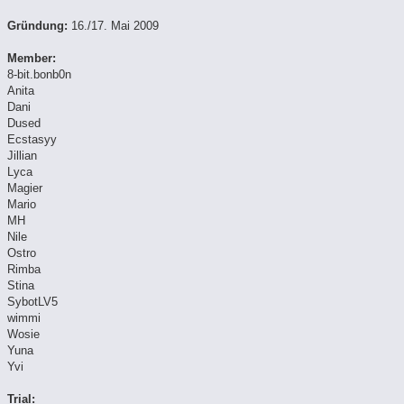
Gründung:
16./17. Mai 2009
Member:
8-bit.bonb0n
Anita
Dani
Dused
Ecstasyy
Jillian
Lyca
Magier
Mario
MH
Nile
Ostro
Rimba
Stina
SybotLV5
wimmi
Wosie
Yuna
Yvi
Trial: