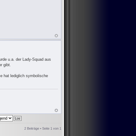
urde u.a. der Lady-Squad aus
r gibt.
 hat lediglich symbolische
2 Beiträge • Seite
1
von
1