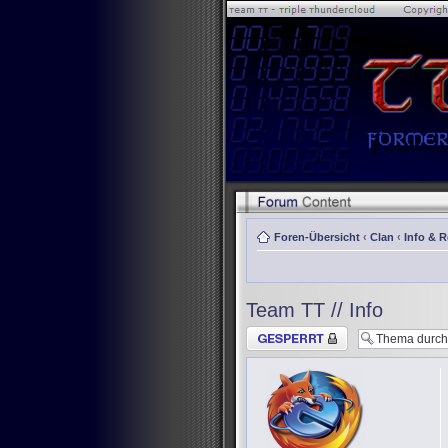
Foren-Übersicht
‹
Clan
‹
Info & 
Team TT // Info
Thema gesperrt