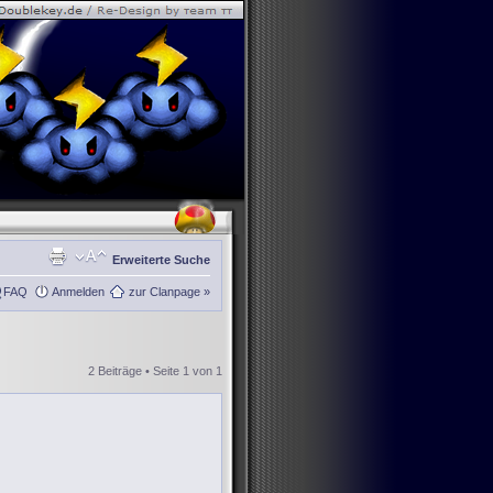
Erweiterte Suche
FAQ
Anmelden
zur Clanpage »
2 Beiträge • Seite
1
von
1