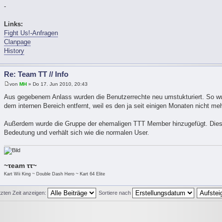
-
Links:
Fight Us!-Anfragen
Clanpage
History
Re: Team TT // Info
von
MH
» Do 17. Jun 2010, 20:43
Aus gegebenem Anlass wurden die Benutzerrechte neu umstukturiert. So w
dem internen Bereich entfernt, weil es den ja seit einigen Monaten nicht meh
Außerdem wurde die Gruppe der ehemaligen TTT Member hinzugefügt. Diese
Bedeutung und verhält sich wie die normalen User.
~τeam ττ~
Kart Wii King ~ Double Dash Hero ~ Kart 64 Elite
tzten Zeit anzeigen:
Sortiere nach