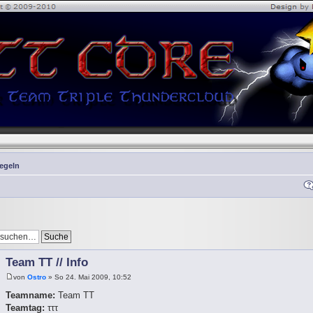
Regeln
Team TT // Info
von
Ostro
» So 24. Mai 2009, 10:52
Teamname:
Team TT
Teamtag:
τττ