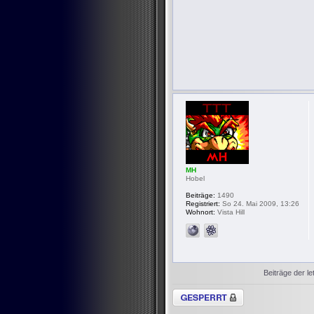
MH
Hobel
Beiträge:
1490
Registriert:
So 24. Mai 2009, 13:26
Wohnort:
Vista Hill
Beiträge der le
Thema gesperrt