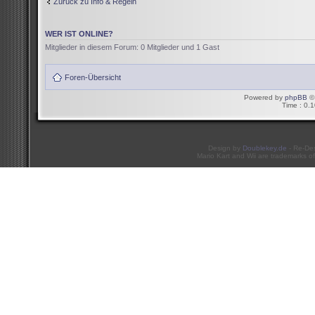
Zurück zu Info & Regeln
WER IST ONLINE?
Mitglieder in diesem Forum: 0 Mitglieder und 1 Gast
Foren-Übersicht
Powered by
phpBB
© 
Time : 0.1
Design by
Doublekey.de
- Re-De
Mario Kart and Wii are trademarks of