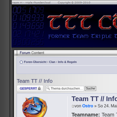
Foren-Übersicht
‹
Clan
‹
Info & Regeln
Team TT // Info
Thema gesperrt
Team TT // Inf
von
Ostro
» So 24. Mai
Teamname:
Team 