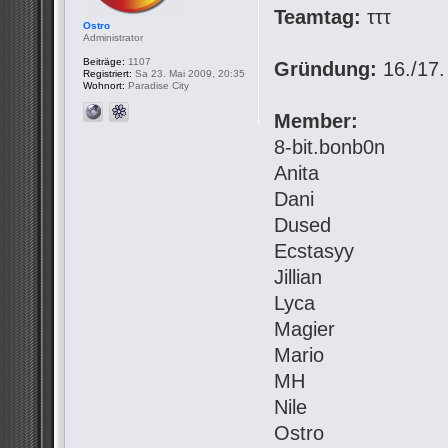
Teamtag:
τττ
Ostro
Administrator
Beiträge:
1107
Gründung:
16./17.
Registriert:
Sa 23. Mai 2009, 20:35
Wohnort:
Paradise City
Member:
8-bit.bonb0n
Anita
Dani
Dused
Ecstasyy
Jillian
Lyca
Magier
Mario
MH
Nile
Ostro