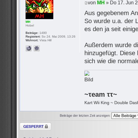
von
MH
» Do 17. Jun 2
Aus gegebenem Anla
So wurde u.a. der 
MH
Hobel
es den ja seit eini
Beiträge:
1490
Registriert:
So 24. Mai 2009, 13:26
Wohnort:
Vista Hill
Außerdem wurde d
hinzugefügt. Diese 
sich wie die normal
~τeam ττ~
Kart Wii King ~ Double Dash
Beiträge der letzten Zeit anzeigen:
Thema gesperrt