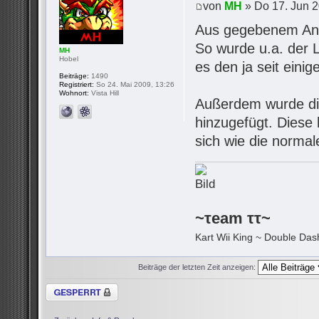
von
MH
» Do 17. Jun 2
Aus gegebenem Anla
So wurde u.a. der 
MH
Hobel
es den ja seit eini
Beiträge:
1490
Registriert:
So 24. Mai 2009, 13:26
Wohnort:
Vista Hill
Außerdem wurde d
hinzugefügt. Diese 
sich wie die normal
~τeam ττ~
Kart Wii King ~ Double Dash
Beiträge der letzten Zeit anzeigen:
Thema gesperrt