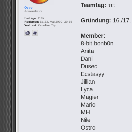
Teamtag:
τττ
Ostro
Administrator
Beiträge:
1107
Gründung:
16./17.
Registriert:
Sa 23. Mai 2009, 20:35
Wohnort:
Paradise City
Member:
8-bit.bonb0n
Anita
Dani
Dused
Ecstasyy
Jillian
Lyca
Magier
Mario
MH
Nile
Ostro