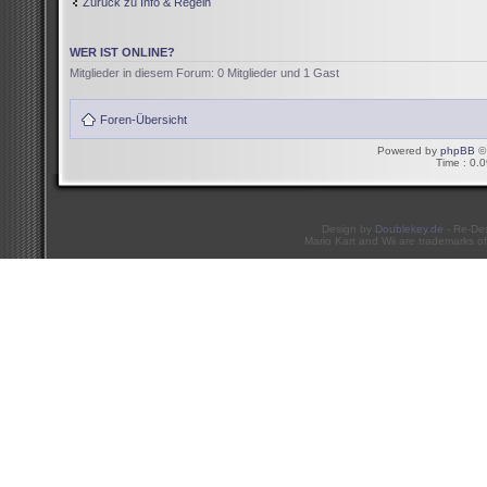
Zurück zu Info & Regeln
WER IST ONLINE?
Mitglieder in diesem Forum: 0 Mitglieder und 1 Gast
Foren-Übersicht
Powered by
phpBB
© 
Time : 0.0
Design by
Doublekey.de
- Re-De
Mario Kart and Wii are trademarks of