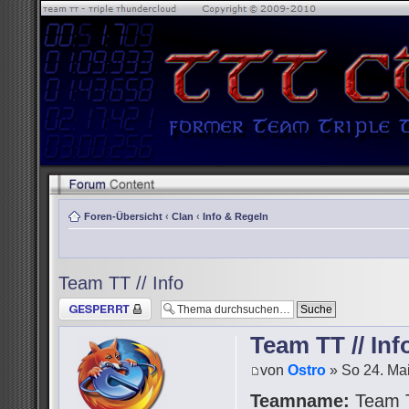
Foren-Übersicht
‹
Clan
‹
Info & Regeln
Team TT // Info
Thema gesperrt
Team TT // Inf
von
Ostro
» So 24. Mai
Teamname:
Team 