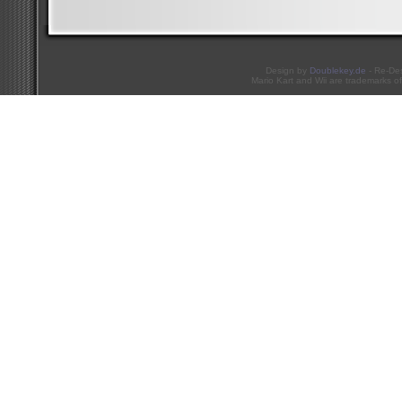
Design by
Doublekey.de
- Re-De
Mario Kart and Wii are trademarks of