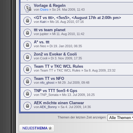
Vorlage & Regeln
von
Ostro
» So 24. Mai 2009, 11:43
<GT vs ttt>, <5vs5>, <August 17th at 2:00h pm>
von
Kairi
» Mo 16. Aug 2010, 07:16
ttt vs team planet
von jupiter » Mi 11. Aug 2010, 11:42
A* vs. ttt
von Neo » Di 19. Jan 2010, 06:35
2on2 vs Evoker & Cooli
von Cooli » Di 3. Nov 2009, 17:35
Team TT v TKC WCL Rules
von Team TT v TKC WCL Rules » Sa 8. Aug 2009, 23:32
Team TT vs NFO
von
nfo_ghost
» Mi 29. Jul 2009, 09:48
TNP vs TTT 5on5 4 Gps
von TNP_Sonata » Mo 13. Jul 2009, 16:25
AEK möchte einen Clanwar
von
AEK_Bonny
» Sa 4. Jul 2009, 14:36
Themen der letzten Zeit anzeigen:
Neues Thema erstellen