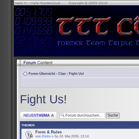
Foren-Übersicht
‹
Clan
‹
Fight Us!
Fight Us!
Neues Thema erstellen
THEMEN
Form & Rules
von
Ostro
» So 24. Mai 2009, 13:14