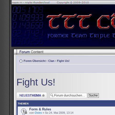
Foren-Übersicht
‹
Clan
‹
Fight Us!
Fight Us!
Neues Thema erstellen
THEMEN
Form & Rules
von
Ostro
» So 24. Mai 2009, 13:14