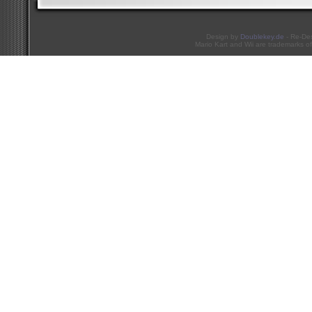
Design by
Doublekey.de
- Re-De
Mario Kart and Wii are trademarks of