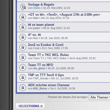
Vorlage & Regeln
von
Ostro
» So 24. Mai 2009, 11:43
<GT vs ttt>, <5vs5>, <August 17th at 2:00h pm>
von
Kairi
» Mo 16. Aug 2010, 07:16
ttt vs team planet
von jupiter » Mi 11. Aug 2010, 11:42
A* vs. ttt
von Neo » Di 19. Jan 2010, 06:35
2on2 vs Evoker & Cooli
von Cooli » Di 3. Nov 2009, 17:35
Team TT v TKC WCL Rules
von Team TT v TKC WCL Rules » Sa 8. Aug 2009, 23:32
Team TT vs NFO
von
nfo_ghost
» Mi 29. Jul 2009, 09:48
TNP vs TTT 5on5 4 Gps
von TNP_Sonata » Mo 13. Jul 2009, 16:25
AEK möchte einen Clanwar
von
AEK_Bonny
» Sa 4. Jul 2009, 14:36
Themen der letzten Zeit anzeigen:
Neues Thema erstellen