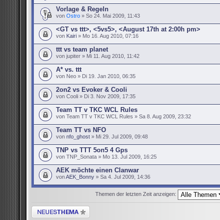
Vorlage & Regeln
von
Ostro
» So 24. Mai 2009, 11:43
<GT vs ttt>, <5vs5>, <August 17th at 2:00h pm>
von
Kairi
» Mo 16. Aug 2010, 07:16
ttt vs team planet
von jupiter » Mi 11. Aug 2010, 11:42
A* vs. ttt
von Neo » Di 19. Jan 2010, 06:35
2on2 vs Evoker & Cooli
von Cooli » Di 3. Nov 2009, 17:35
Team TT v TKC WCL Rules
von Team TT v TKC WCL Rules » Sa 8. Aug 2009, 23:32
Team TT vs NFO
von
nfo_ghost
» Mi 29. Jul 2009, 09:48
TNP vs TTT 5on5 4 Gps
von TNP_Sonata » Mo 13. Jul 2009, 16:25
AEK möchte einen Clanwar
von
AEK_Bonny
» Sa 4. Jul 2009, 14:36
Themen der letzten Zeit anzeigen:
Neues Thema erstellen