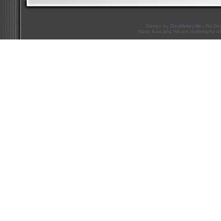
Design by
Doublekey.de
- Re-De
Mario Kart and Wii are trademarks of