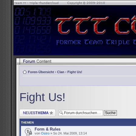
Foren-Übersicht
‹
Clan
‹
Fight Us!
Fight Us!
Neues Thema erstellen
THEMEN
Form & Rules
von
Ostro
» So 24. Mai 2009, 13:14