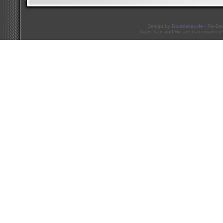
Design by
Doublekey.de
- Re-De
Mario Kart and Wii are trademarks of