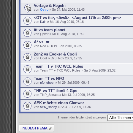
Vorlage & Regeln
von
Ostro
» So 24. Mai 2009, 11:43
<GT vs ttt>, <5vs5>, <August 17th at 2:00h pm>
von
Kairi
» Mo 16. Aug 2010, 07:16
ttt vs team planet
von jupiter » Mi 11. Aug 2010, 11:42
A* vs. ttt
von Neo » Di 19. Jan 2010, 06:35
2on2 vs Evoker & Cooli
von Cooli » Di 3. Nov 2009, 17:35
Team TT v TKC WCL Rules
von Team TT v TKC WCL Rules » Sa 8. Aug 2009, 23:32
Team TT vs NFO
von
nfo_ghost
» Mi 29. Jul 2009, 09:48
TNP vs TTT 5on5 4 Gps
von TNP_Sonata » Mo 13. Jul 2009, 16:25
AEK möchte einen Clanwar
von
AEK_Bonny
» Sa 4. Jul 2009, 14:36
Themen der letzten Zeit anzeigen:
Neues Thema erstellen