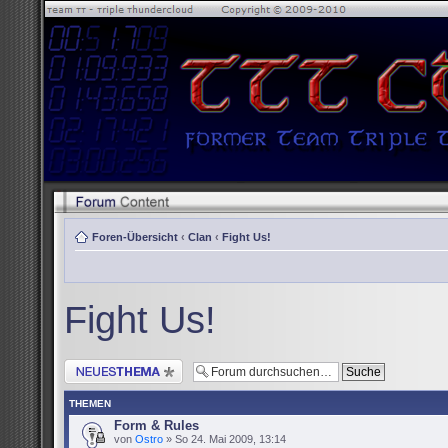
Foren-Übersicht
‹
Clan
‹
Fight Us!
Fight Us!
Neues Thema erstellen
THEMEN
Form & Rules
von
Ostro
» So 24. Mai 2009, 13:14