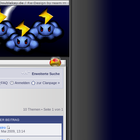
Erweiterte Suche
FAQ
Anmelden
zur Clanpage »
10 Themen • Seite
1
von
1
ER BEITRAG
stro
 Mai 2009, 13:14