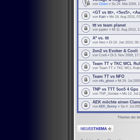
von
Ostro
» So 24. Mai 2009, 1
<GT vs ttt>, <5vs5>, <A
von
Kairi
» Mo 16. Aug 2010, 0
ttt vs team planet
von jupiter » Mi 11. Aug 2010, 1
A* vs. ttt
von Neo » Di 19. Jan 2010, 06:
2on2 vs Evoker & Cooli
von Cooli » Di 3. Nov 2009, 17
Team TT v TKC WCL Rul
von Team TT v TKC WCL Rules 
Team TT vs NFO
von
nfo_ghost
» Mi 29. Jul 200
TNP vs TTT 5on5 4 Gps
von TNP_Sonata » Mo 13. Jul 
AEK möchte einen Clan
von
AEK_Bonny
» Sa 4. Jul 20
Themen der let
Neues Thema erstellen