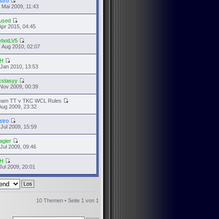
stro
 Mai 2009, 11:43
used
Apr 2015, 04:45
ybotLV5
 Aug 2010, 02:07
H
 Jan 2010, 13:53
cstasyy
Nov 2009, 00:39
eam TT v TKC WCL Rules
Aug 2009, 23:32
stro
 Jul 2009, 15:59
agier
 Jul 2009, 09:46
H
Jul 2009, 20:01
10 Themen • Seite
1
von
1