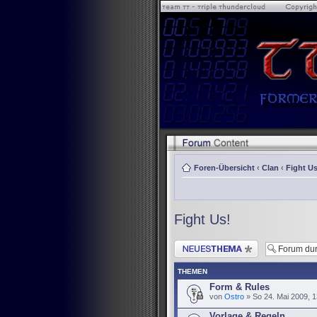
Foren-Übersicht
‹
Clan
‹
Fight Us
Fight Us!
Neues Thema erstellen
THEMEN
Form & Rules
von
Ostro
» So 24. Mai 2009, 1
Vorlage & Regeln