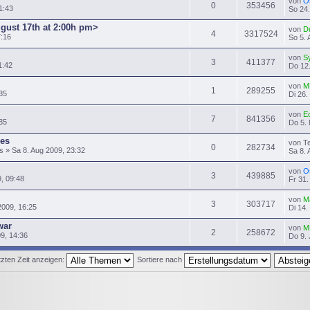
von
O
0
353456
1:43
So 24.
ugust 17th at 2:00h pm>
von
D
4
3317524
7:16
So 5. 
von
S
3
411377
1:42
Do 12.
von
M
1
289255
35
Di 26.
von
E
7
841356
:35
Do 5. 
es
von T
0
282734
» Sa 8. Aug 2009, 23:32
Sa 8. 
von
O
3
439885
9, 09:48
Fr 31.
von
M
3
303717
2009, 16:25
Di 14.
war
von
M
2
258672
09, 14:36
Do 9. 
zten Zeit anzeigen:
Sortiere nach