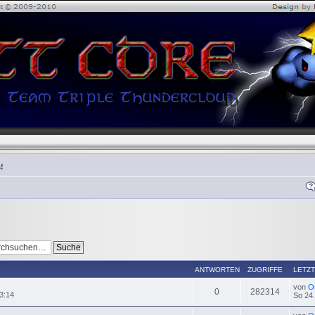
!
ANTWORTEN
ZUGRIFFE
LETZT
von
O
0
282314
3:14
So 24.