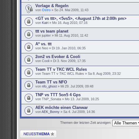
Vorlage & Regeln
von
Ostro
» So 24. Mai 2009, 11:43
<GT vs ttt>, <5vs5>, <August 17th at 2:00h pm>
von
Kairi
» Mo 16. Aug 2010, 07:16
ttt vs team planet
von jupiter » Mi 11. Aug 2010, 11:42
A* vs. ttt
von Neo » Di 19. Jan 2010, 06:35
2on2 vs Evoker & Cooli
von Cooli » Di 3. Nov 2009, 17:35
Team TT v TKC WCL Rules
von Team TT v TKC WCL Rules » Sa 8. Aug 2009, 23:32
Team TT vs NFO
von
nfo_ghost
» Mi 29. Jul 2009, 09:48
TNP vs TTT 5on5 4 Gps
von TNP_Sonata » Mo 13. Jul 2009, 16:25
AEK möchte einen Clanwar
von
AEK_Bonny
» Sa 4. Jul 2009, 14:36
Themen der letzten Zeit anzeigen:
Neues Thema erstellen