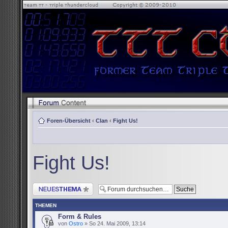
Foren-Übersicht
‹
Clan
‹
Fight Us!
Fight Us!
Neues Thema erstellen
THEMEN
Form & Rules
von
Ostro
» So 24. Mai 2009, 13:14