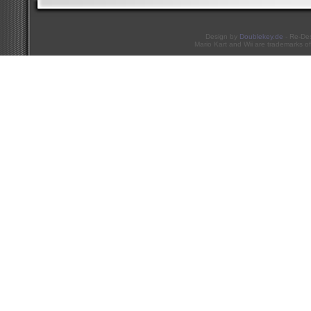
Design by
Doublekey.de
- Re-De
Mario Kart and Wii are trademarks of