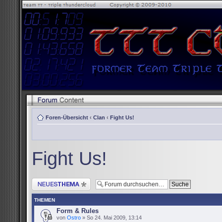
Foren-Übersicht
‹
Clan
‹
Fight Us!
Fight Us!
Neues Thema erstellen
THEMEN
Form & Rules
von
Ostro
» So 24. Mai 2009, 13:14