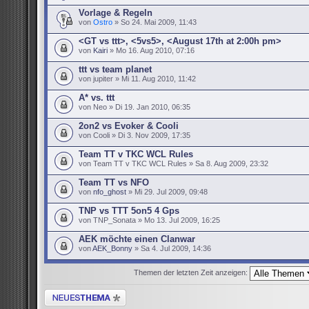
Vorlage & Regeln
von
Ostro
» So 24. Mai 2009, 11:43
<GT vs ttt>, <5vs5>, <August 17th at 2:00h pm>
von
Kairi
» Mo 16. Aug 2010, 07:16
ttt vs team planet
von jupiter » Mi 11. Aug 2010, 11:42
A* vs. ttt
von Neo » Di 19. Jan 2010, 06:35
2on2 vs Evoker & Cooli
von Cooli » Di 3. Nov 2009, 17:35
Team TT v TKC WCL Rules
von Team TT v TKC WCL Rules » Sa 8. Aug 2009, 23:32
Team TT vs NFO
von
nfo_ghost
» Mi 29. Jul 2009, 09:48
TNP vs TTT 5on5 4 Gps
von TNP_Sonata » Mo 13. Jul 2009, 16:25
AEK möchte einen Clanwar
von
AEK_Bonny
» Sa 4. Jul 2009, 14:36
Themen der letzten Zeit anzeigen:
Neues Thema erstellen