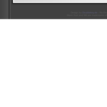
Design by
Doublekey.de
- Re-De
Mario Kart and Wii are trademarks of