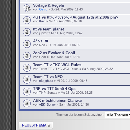
Vorlage & Regeln
von
Ostro
» So 24. Mai 2009, 11:43
<GT vs ttt>, <5vs5>, <August 17th at 2:00h pm>
von
Kairi
» Mo 16. Aug 2010, 07:16
ttt vs team planet
von jupiter » Mi 11. Aug 2010, 11:42
A* vs. ttt
von Neo » Di 19. Jan 2010, 06:35
2on2 vs Evoker & Cooli
von Cooli » Di 3. Nov 2009, 17:35
Team TT v TKC WCL Rules
von Team TT v TKC WCL Rules » Sa 8. Aug 2009, 23:32
Team TT vs NFO
von
nfo_ghost
» Mi 29. Jul 2009, 09:48
TNP vs TTT 5on5 4 Gps
von TNP_Sonata » Mo 13. Jul 2009, 16:25
AEK möchte einen Clanwar
von
AEK_Bonny
» Sa 4. Jul 2009, 14:36
Themen der letzten Zeit anzeigen:
Neues Thema erstellen