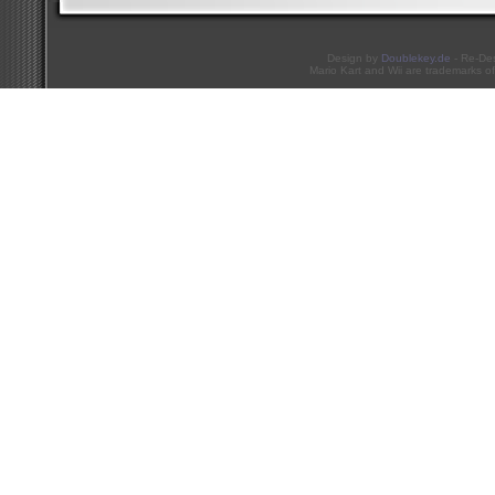
Design by
Doublekey.de
- Re-De
Mario Kart and Wii are trademarks of