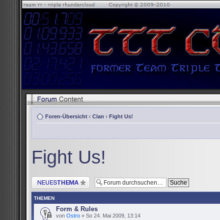
Foren-Übersicht
‹
Clan
‹
Fight Us!
Fight Us!
Neues Thema erstellen
THEMEN
Form & Rules
von
Ostro
» So 24. Mai 2009, 13:14