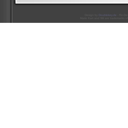
Design by
Doublekey.de
- Re-De
Mario Kart and Wii are trademarks of