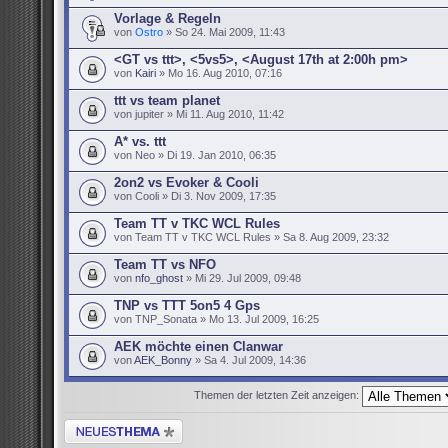
Vorlage & Regeln
von
Ostro
» So 24. Mai 2009, 11:43
<GT vs ttt>, <5vs5>, <August 17th at 2:00h pm>
von
Kairi
» Mo 16. Aug 2010, 07:16
ttt vs team planet
von jupiter » Mi 11. Aug 2010, 11:42
A* vs. ttt
von Neo » Di 19. Jan 2010, 06:35
2on2 vs Evoker & Cooli
von Cooli » Di 3. Nov 2009, 17:35
Team TT v TKC WCL Rules
von Team TT v TKC WCL Rules » Sa 8. Aug 2009, 23:32
Team TT vs NFO
von
nfo_ghost
» Mi 29. Jul 2009, 09:48
TNP vs TTT 5on5 4 Gps
von TNP_Sonata » Mo 13. Jul 2009, 16:25
AEK möchte einen Clanwar
von
AEK_Bonny
» Sa 4. Jul 2009, 14:36
Themen der letzten Zeit anzeigen:
Neues Thema erstellen