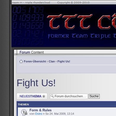
Foren-Übersicht
‹
Clan
‹
Fight Us!
Fight Us!
Neues Thema erstellen
THEMEN
Form & Rules
von
Ostro
» So 24. Mai 2009, 13:14