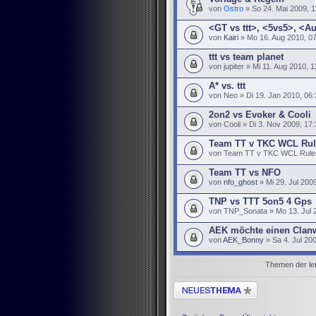
von
Ostro
» So 24. Mai 2009, 1
<GT vs ttt>, <5vs5>, <A
von
Kairi
» Mo 16. Aug 2010, 0
ttt vs team planet
von jupiter » Mi 11. Aug 2010, 1
A* vs. ttt
von Neo » Di 19. Jan 2010, 06:
2on2 vs Evoker & Cooli
von Cooli » Di 3. Nov 2009, 17
Team TT v TKC WCL Rul
von Team TT v TKC WCL Rules 
Team TT vs NFO
von
nfo_ghost
» Mi 29. Jul 200
TNP vs TTT 5on5 4 Gps
von TNP_Sonata » Mo 13. Jul 
AEK möchte einen Clan
von
AEK_Bonny
» Sa 4. Jul 20
Themen der let
Neues Thema erstellen