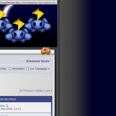
Erweiterte Suche
FAQ
Anmelden
zur Clanpage »
10 Themen • Seite
1
von
1
ER BEITRAG
stro
 Mai 2009, 13:14