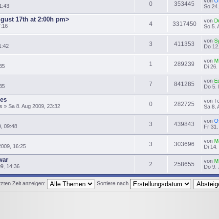
von
O
0
353445
1:43
So 24.
ugust 17th at 2:00h pm>
von
D
4
3317450
7:16
So 5. 
von
S
3
411353
1:42
Do 12.
von
M
1
289239
35
Di 26.
von
E
7
841285
:35
Do 5. 
es
von T
0
282725
» Sa 8. Aug 2009, 23:32
Sa 8. 
von
O
3
439843
9, 09:48
Fr 31.
von
M
3
303696
2009, 16:25
Di 14.
war
von
M
2
258655
09, 14:36
Do 9. 
zten Zeit anzeigen:
Sortiere nach