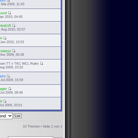
stro
 Mai 2009, 11:43
used
Apr 2015, 04:45
ybotLV5
 Aug 2010, 02:07
H
 Jan 2010, 13:53
cstasyy
Nov 2009, 00:39
eam TT v TKC WCL Rules
Aug 2009, 23:32
stro
 Jul 2009, 15:59
agier
 Jul 2009, 09:46
H
Jul 2009, 20:01
10 Themen • Seite
1
von
1