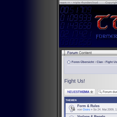
Foren-Übersicht
‹
Clan
‹
Fight Us
Fight Us!
Neues Thema erstellen
THEMEN
Form & Rules
von
Ostro
» So 24. Mai 2009, 1
Vorlage & Regeln