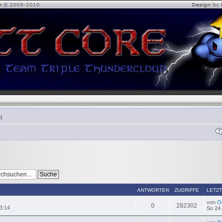
!
ANTWORTEN
ZUGRIFFE
LETZT
von
O
0
282302
3:14
So 24.