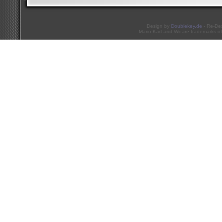
Design by
Doublekey.de
- Re-De
Mario Kart and Wii are trademarks of