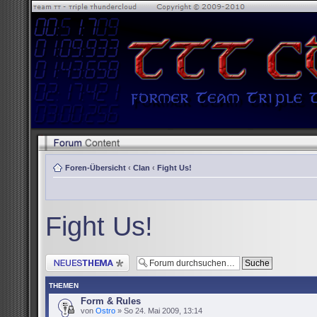
Foren-Übersicht
‹
Clan
‹
Fight Us!
Fight Us!
Neues Thema erstellen
THEMEN
Form & Rules
von
Ostro
» So 24. Mai 2009, 13:14