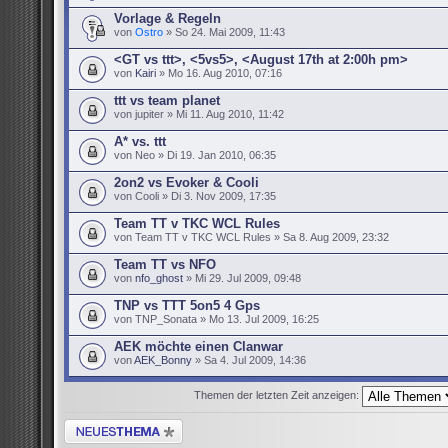
Vorlage & Regeln
von
Ostro
» So 24. Mai 2009, 11:43
<GT vs ttt>, <5vs5>, <August 17th at 2:00h pm>
von
Kairi
» Mo 16. Aug 2010, 07:16
ttt vs team planet
von jupiter » Mi 11. Aug 2010, 11:42
A* vs. ttt
von Neo » Di 19. Jan 2010, 06:35
2on2 vs Evoker & Cooli
von Cooli » Di 3. Nov 2009, 17:35
Team TT v TKC WCL Rules
von Team TT v TKC WCL Rules » Sa 8. Aug 2009, 23:32
Team TT vs NFO
von
nfo_ghost
» Mi 29. Jul 2009, 09:48
TNP vs TTT 5on5 4 Gps
von TNP_Sonata » Mo 13. Jul 2009, 16:25
AEK möchte einen Clanwar
von
AEK_Bonny
» Sa 4. Jul 2009, 14:36
Themen der letzten Zeit anzeigen:
Neues Thema erstellen