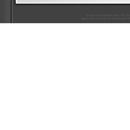
Design by
Doublekey.de
- Re-De
Mario Kart and Wii are trademarks of