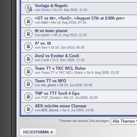
Vorlage & Regeln
von
Ostro
» So 24. Mai 2009, 11:43
<GT vs ttt>, <5vs5>, <August 17th at 2:00h pm>
von
Kairi
» Mo 16. Aug 2010, 07:16
ttt vs team planet
von jupiter » Mi 11. Aug 2010, 11:42
A* vs. ttt
von Neo » Di 19. Jan 2010, 06:35
2on2 vs Evoker & Cooli
von Cooli » Di 3. Nov 2009, 17:35
Team TT v TKC WCL Rules
von Team TT v TKC WCL Rules » Sa 8. Aug 2009, 23:32
Team TT vs NFO
von
nfo_ghost
» Mi 29. Jul 2009, 09:48
TNP vs TTT 5on5 4 Gps
von TNP_Sonata » Mo 13. Jul 2009, 16:25
AEK möchte einen Clanwar
von
AEK_Bonny
» Sa 4. Jul 2009, 14:36
Themen der letzten Zeit anzeigen:
Neues Thema erstellen