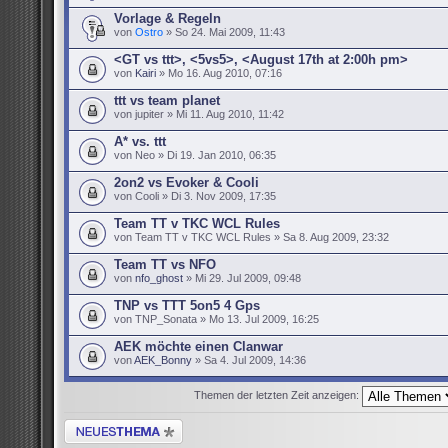
Vorlage & Regeln
von
Ostro
» So 24. Mai 2009, 11:43
<GT vs ttt>, <5vs5>, <August 17th at 2:00h pm>
von
Kairi
» Mo 16. Aug 2010, 07:16
ttt vs team planet
von jupiter » Mi 11. Aug 2010, 11:42
A* vs. ttt
von Neo » Di 19. Jan 2010, 06:35
2on2 vs Evoker & Cooli
von Cooli » Di 3. Nov 2009, 17:35
Team TT v TKC WCL Rules
von Team TT v TKC WCL Rules » Sa 8. Aug 2009, 23:32
Team TT vs NFO
von
nfo_ghost
» Mi 29. Jul 2009, 09:48
TNP vs TTT 5on5 4 Gps
von TNP_Sonata » Mo 13. Jul 2009, 16:25
AEK möchte einen Clanwar
von
AEK_Bonny
» Sa 4. Jul 2009, 14:36
Themen der letzten Zeit anzeigen:
Neues Thema erstellen