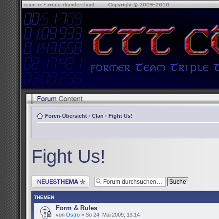
Foren-Übersicht
‹
Clan
‹
Fight Us!
Fight Us!
Neues Thema erstellen
THEMEN
Form & Rules
von
Ostro
» So 24. Mai 2009, 13:14