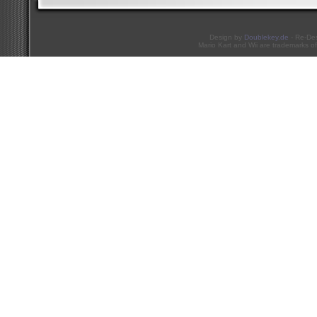
Design by
Doublekey.de
- Re-De
Mario Kart and Wii are trademarks of