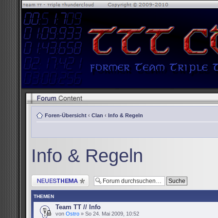
Foren-Übersicht
‹
Clan
‹
Info & Regeln
Info & Regeln
Neues Thema erstellen
THEMEN
Team TT // Info
von
Ostro
» So 24. Mai 2009, 10:52