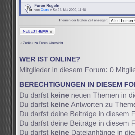
Foren-Regeln
von
Ostro
» So 24. Mai 2009, 11:40
Themen der letzten Zeit anzeigen:
Neues Thema erstellen
Zurück zu Foren-Übersicht
WER IST ONLINE?
Mitglieder in diesem Forum: 0 Mitgl
BERECHTIGUNGEN IN DIESEM F
Du darfst
keine
neuen Themen in di
Du darfst
keine
Antworten zu Themen
Du darfst deine Beiträge in diesem
Du darfst deine Beiträge in diesem
Du darfst
keine
Dateianhänge in die