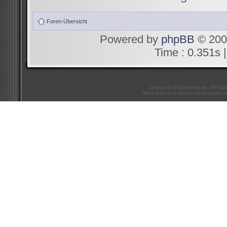
Foren-Übersicht
Powered by
phpBB
© 200
Time : 0.351s |
Design by
Doublekey.de
- Re-De
Mario Kart and Wii are trademarks of