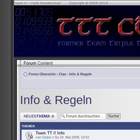
Foren-Übersicht
‹
Clan
‹
Info & Regeln
Info & Regeln
Neues Thema erstellen
THEMEN
Team TT // Info
von
Ostro
» So 24. Mai 2009, 10:52