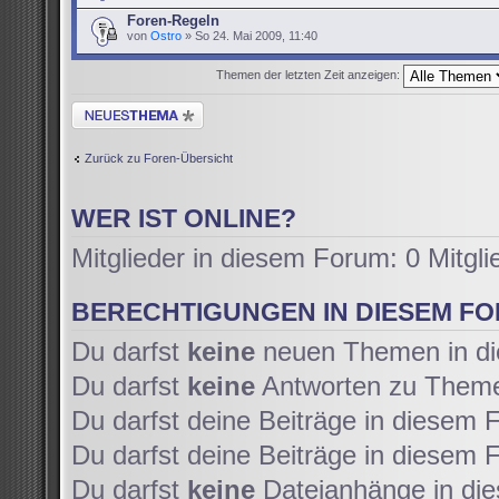
Foren-Regeln
von
Ostro
» So 24. Mai 2009, 11:40
Themen der letzten Zeit anzeigen:
Neues Thema erstellen
Zurück zu Foren-Übersicht
WER IST ONLINE?
Mitglieder in diesem Forum: 0 Mitgl
BERECHTIGUNGEN IN DIESEM F
Du darfst
keine
neuen Themen in di
Du darfst
keine
Antworten zu Themen
Du darfst deine Beiträge in diesem
Du darfst deine Beiträge in diesem
Du darfst
keine
Dateianhänge in die