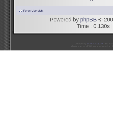
Foren-Übersicht
Powered by
phpBB
© 200
Time : 0.130s |
Design by
Doublekey.de
- Re-De
Mario Kart and Wii are trademarks of