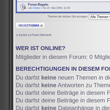
Foren-Regeln
von
Ostro
» So 24. Mai 2009, 11:40
Themen der letzten Zeit anzeigen:
Neues Thema erstellen
Zurück zu Foren-Übersicht
WER IST ONLINE?
Mitglieder in diesem Forum: 0 Mitgl
BERECHTIGUNGEN IN DIESEM F
Du darfst
keine
neuen Themen in di
Du darfst
keine
Antworten zu Themen
Du darfst deine Beiträge in diesem
Du darfst deine Beiträge in diesem
Du darfst
keine
Dateianhänge in die