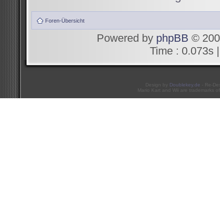
Foren-Übersicht
Powered by
phpBB
© 200
Time : 0.073s |
Design by
Doublekey.de
- Re-De
Mario Kart and Wii are trademarks of