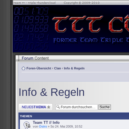
Foren-Übersicht
‹
Clan
‹
Info & Regeln
Info & Regeln
Neues Thema erstellen
THEMEN
Team TT // Info
von
Ostro
» So 24. Mai 2009, 10:52