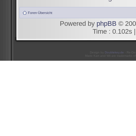
Foren-Übersicht
Powered by
phpBB
© 200
Time : 0.102s |
Design by
Doublekey.de
- Re-De
Mario Kart and Wii are trademarks of