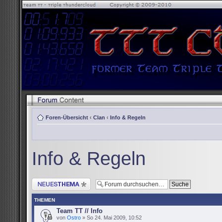
Foren-Übersicht
‹
Clan
‹
Info & Regeln
Info & Regeln
Neues Thema erstellen
THEMEN
Team TT // Info
von
Ostro
» So 24. Mai 2009, 10:52