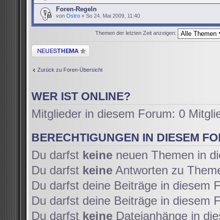
Foren-Regeln
von
Ostro
» So 24. Mai 2009, 11:40
Themen der letzten Zeit anzeigen:
Neues Thema erstellen
Zurück zu Foren-Übersicht
WER IST ONLINE?
Mitglieder in diesem Forum: 0 Mitgl
BERECHTIGUNGEN IN DIESEM F
Du darfst
keine
neuen Themen in di
Du darfst
keine
Antworten zu Themen
Du darfst deine Beiträge in diesem
Du darfst deine Beiträge in diesem
Du darfst
keine
Dateianhänge in die