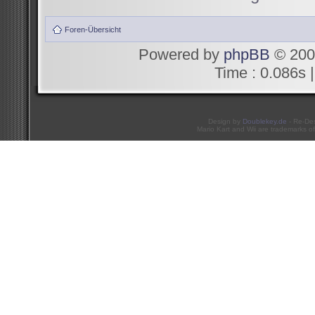
Foren-Übersicht
Powered by
phpBB
© 200
Time : 0.086s |
Design by
Doublekey.de
- Re-De
Mario Kart and Wii are trademarks of