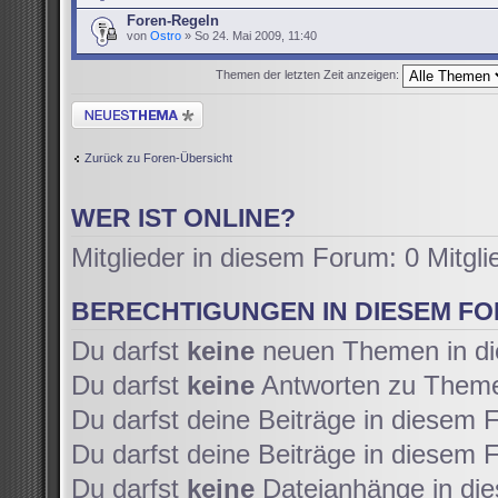
Foren-Regeln
von
Ostro
» So 24. Mai 2009, 11:40
Themen der letzten Zeit anzeigen:
Neues Thema erstellen
Zurück zu Foren-Übersicht
WER IST ONLINE?
Mitglieder in diesem Forum: 0 Mitgl
BERECHTIGUNGEN IN DIESEM F
Du darfst
keine
neuen Themen in di
Du darfst
keine
Antworten zu Themen
Du darfst deine Beiträge in diesem
Du darfst deine Beiträge in diesem
Du darfst
keine
Dateianhänge in die