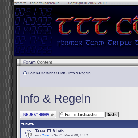
Foren-Übersicht
‹
Clan
‹
Info & Regeln
Info & Regeln
Neues Thema erstellen
THEMEN
Team TT // Info
von
Ostro
» So 24. Mai 2009, 10:52