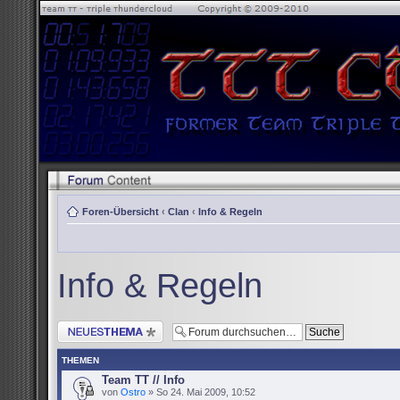
Foren-Übersicht
‹
Clan
‹
Info & Regeln
Info & Regeln
Neues Thema erstellen
THEMEN
Team TT // Info
von
Ostro
» So 24. Mai 2009, 10:52