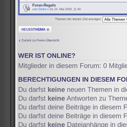
Foren-Regeln
von
Ostro
» So 24. Mai 2009, 11:40
Themen der letzten Zeit anzeigen:
Neues Thema erstellen
Zurück zu Foren-Übersicht
WER IST ONLINE?
Mitglieder in diesem Forum: 0 Mitgl
BERECHTIGUNGEN IN DIESEM F
Du darfst
keine
neuen Themen in di
Du darfst
keine
Antworten zu Themen
Du darfst deine Beiträge in diesem
Du darfst deine Beiträge in diesem
Du darfst
keine
Dateianhänge in die