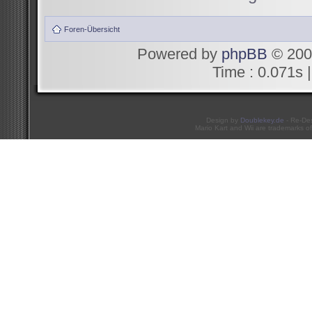
Foren-Übersicht
Powered by
phpBB
© 200
Time : 0.071s |
Design by
Doublekey.de
- Re-De
Mario Kart and Wii are trademarks of