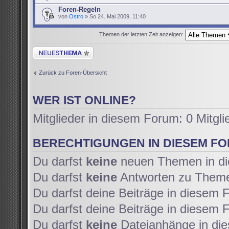
Foren-Regeln
von
Ostro
» So 24. Mai 2009, 11:40
Themen der letzten Zeit anzeigen:
Neues Thema erstellen
Zurück zu Foren-Übersicht
WER IST ONLINE?
Mitglieder in diesem Forum: 0 Mitgl
BERECHTIGUNGEN IN DIESEM F
Du darfst
keine
neuen Themen in di
Du darfst
keine
Antworten zu Themen
Du darfst deine Beiträge in diesem
Du darfst deine Beiträge in diesem
Du darfst
keine
Dateianhänge in die