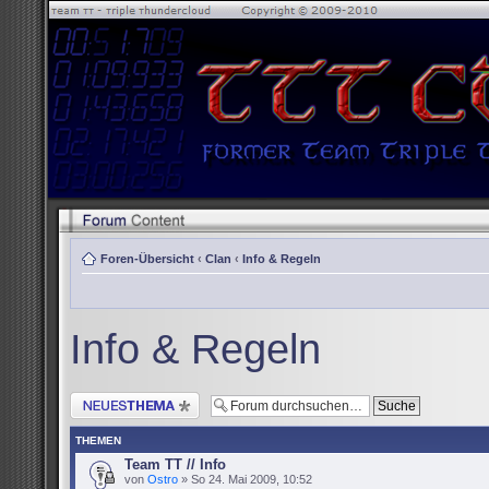
Foren-Übersicht
‹
Clan
‹
Info & Regeln
Info & Regeln
Neues Thema erstellen
THEMEN
Team TT // Info
von
Ostro
» So 24. Mai 2009, 10:52