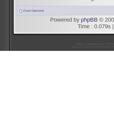
Foren-Übersicht
Powered by
phpBB
© 200
Time : 0.079s |
Design by
Doublekey.de
- Re-De
Mario Kart and Wii are trademarks of