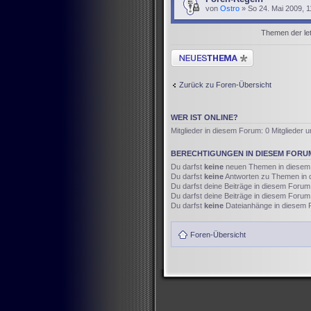
von
Ostro
» So 24. Mai 2009, 1
Themen der let
Neues Thema erstellen
Zurück zu Foren-Übersicht
WER IST ONLINE?
Mitglieder in diesem Forum: 0 Mitglieder 
BERECHTIGUNGEN IN DIESEM FORU
Du darfst
keine
neuen Themen in diesem 
Du darfst
keine
Antworten zu Themen in d
Du darfst deine Beiträge in diesem Foru
Du darfst deine Beiträge in diesem Foru
Du darfst
keine
Dateianhänge in diesem F
Foren-Übersicht