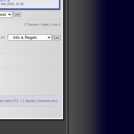
stro
 Mai 2009, 11:40
2 Themen • Seite
1
von
1
 zu:
iten sind UTC + 1 Stunde [ Sommerzeit ]