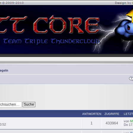
Regeln
ANTWORTEN
ZUGRIFFE
LETZT
von
M
1
433964
0:52
Do 17.