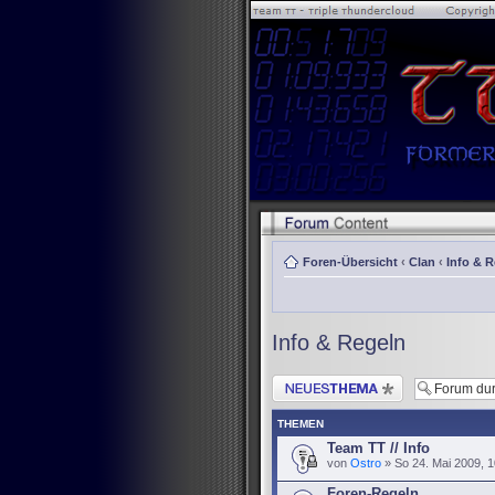
Foren-Übersicht
‹
Clan
‹
Info & 
Info & Regeln
Neues Thema erstellen
THEMEN
Team TT // Info
von
Ostro
» So 24. Mai 2009, 1
Foren-Regeln