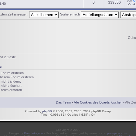
von
O
0
339556
1:40
So 24.
zten Zeit anzeigen:
Sortiere nach
Gehe
und 2 Gäste
M
Forum erstellen.
iesem Forum erstellen.
m
nicht
ändern.
m
nicht
löschen.
orum erstellen.
Das Team
•
Alle Cookies des Boards löschen
• Alle Ze
Powered by
phpBB
© 2000, 2002, 2005, 2007 phpBB Group.
Time : 0.093s | 14 Queries | GZIP : Off
Copyright © 2009
Design by
Doublekey.de
- Re-Designed and arranged by τeam ττ and
povupine.com