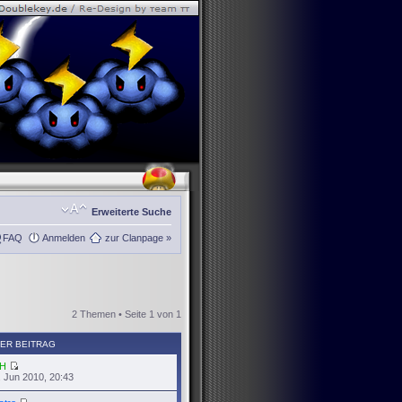
Erweiterte Suche
FAQ
Anmelden
zur Clanpage »
2 Themen • Seite
1
von
1
ER BEITRAG
H
 Jun 2010, 20:43