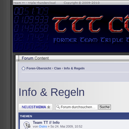
Foren-Übersicht
‹
Clan
‹
Info & Regeln
Info & Regeln
Neues Thema erstellen
THEMEN
Team TT // Info
von
Ostro
» So 24. Mai 2009, 10:52