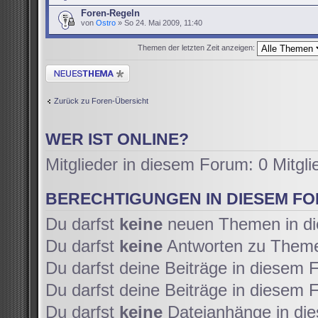
Foren-Regeln
von
Ostro
» So 24. Mai 2009, 11:40
Themen der letzten Zeit anzeigen:
Neues Thema erstellen
Zurück zu Foren-Übersicht
WER IST ONLINE?
Mitglieder in diesem Forum: 0 Mitgl
BERECHTIGUNGEN IN DIESEM F
Du darfst
keine
neuen Themen in di
Du darfst
keine
Antworten zu Themen
Du darfst deine Beiträge in diesem
Du darfst deine Beiträge in diesem
Du darfst
keine
Dateianhänge in die