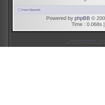
Foren-Übersicht
Powered by
phpBB
© 200
Time : 0.068s |
Design by
Doublekey.de
- Re-De
Mario Kart and Wii are trademarks of