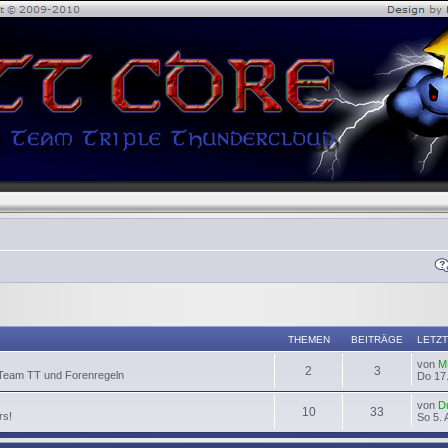
THEMEN
BEITRÄGE
LETZT
von
M
2
3
 Team TT und Forenregeln
Do 17.
von
D
10
33
rs!
So 5. 