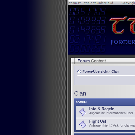
Foren-Übersicht
‹
Clan
Clan
FORUM
Info & Regeln
Allgemeine Informationen über
Fight Us!
Anfragen hier! // Ask for clanwa