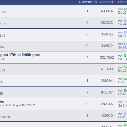
ANTWORTEN
ZUGRIFFE
LETZT
von
M
1
433974
0:52
Do 17.
von
O
0
282323
3:14
So 24.
von
O
0
353465
1:43
So 24.
von
O
0
339572
1:40
So 24.
ugust 17th at 2:00h pm>
von
D
4
3317552
7:16
So 5. 
von
S
3
411400
1:42
Do 12.
von
M
1
289264
35
Di 26.
von
E
7
841407
:35
Do 5. 
es
von T
0
282746
» Sa 8. Aug 2009, 23:32
Sa 8. 
von
O
3
439910
9, 09:48
Fr 31.
von
M