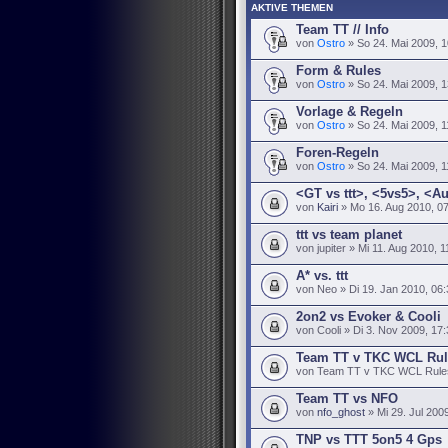
AKTIVE THEMEN
Team TT // Info
von
Ostro
» So 24. Mai 2009, 1
Form & Rules
von
Ostro
» So 24. Mai 2009, 1
Vorlage & Regeln
von
Ostro
» So 24. Mai 2009, 1
Foren-Regeln
von
Ostro
» So 24. Mai 2009, 1
<GT vs ttt>, <5vs5>, <A
von
Kairi
» Mo 16. Aug 2010, 0
ttt vs team planet
von jupiter » Mi 11. Aug 2010, 1
A* vs. ttt
von Neo » Di 19. Jan 2010, 06:
2on2 vs Evoker & Cooli
von Cooli » Di 3. Nov 2009, 17
Team TT v TKC WCL Rul
von Team TT v TKC WCL Rules 
Team TT vs NFO
von
nfo_ghost
» Mi 29. Jul 200
TNP vs TTT 5on5 4 Gps