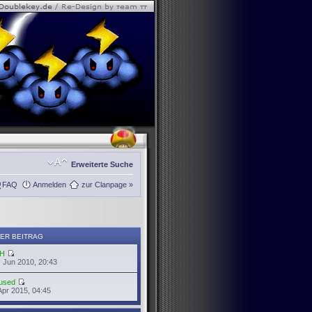
Erweiterte Suche
FAQ
Anmelden
zur Clanpage »
ER BEITRAG
H
 Jun 2010, 20:43
used
Apr 2015, 04:45