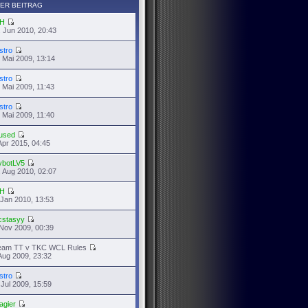
ER BEITRAG
H
 Jun 2010, 20:43
stro
 Mai 2009, 13:14
stro
 Mai 2009, 11:43
stro
 Mai 2009, 11:40
used
Apr 2015, 04:45
ybotLV5
 Aug 2010, 02:07
H
 Jan 2010, 13:53
cstasyy
Nov 2009, 00:39
eam TT v TKC WCL Rules
Aug 2009, 23:32
stro
 Jul 2009, 15:59
agier