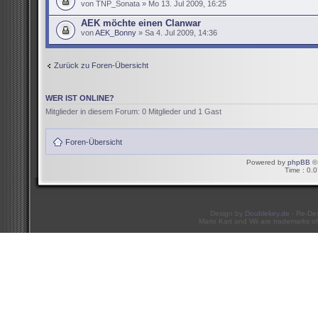
von TNP_Sonata » Mo 13. Jul 2009, 16:25
AEK möchte einen Clanwar
von
AEK_Bonny
» Sa 4. Jul 2009, 14:36
Zurück zu Foren-Übersicht
WER IST ONLINE?
Mitglieder in diesem Forum: 0 Mitglieder und 1 Gast
Foren-Übersicht
Powered by
phpBB
© 
Time : 0.0
Design by
Doublekey.de
- Re-De
Mario Kart and Wii are trademarks of