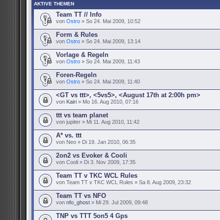
AKTIVE THEMEN
Team TT // Info
von
Ostro
» So 24. Mai 2009, 10:52
Form & Rules
von
Ostro
» So 24. Mai 2009, 13:14
Vorlage & Regeln
von
Ostro
» So 24. Mai 2009, 11:43
Foren-Regeln
von
Ostro
» So 24. Mai 2009, 11:40
<GT vs ttt>, <5vs5>, <August 17th at 2:00h pm>
von
Kairi
» Mo 16. Aug 2010, 07:16
ttt vs team planet
von jupiter » Mi 11. Aug 2010, 11:42
A* vs. ttt
von Neo » Di 19. Jan 2010, 06:35
2on2 vs Evoker & Cooli
von Cooli » Di 3. Nov 2009, 17:35
Team TT v TKC WCL Rules
von Team TT v TKC WCL Rules » Sa 8. Aug 2009, 23:32
Team TT vs NFO
von
nfo_ghost
» Mi 29. Jul 2009, 09:48
TNP vs TTT 5on5 4 Gps