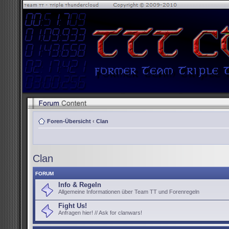
Foren-Übersicht
‹
Clan
Clan
FORUM
Info & Regeln
Allgemeine Informationen über Team TT und Forenregeln
Fight Us!
Anfragen hier! // Ask for clanwars!