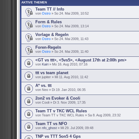
AKTIVE THEMEN
Team TT // Info
von
Ostro
» So 24. Mai 2009, 10:52
Form & Rules
von
Ostro
» So 24. Mai 2009, 13:14
Vorlage & Regeln
von
Ostro
» So 24. Mai 2009, 11:43
Foren-Regeln
von
Ostro
» So 24. Mai 2009, 11:40
<GT vs ttt>, <5vs5>, <August 17th at 2:00h pm>
von
Kairi
» Mo 16. Aug 2010, 07:16
ttt vs team planet
von jupiter » Mi 11. Aug 2010, 11:42
A* vs. ttt
von Neo » Di 19. Jan 2010, 06:35
2on2 vs Evoker & Cooli
von Cooli » Di 3. Nov 2009, 17:35
Team TT v TKC WCL Rules
von Team TT v TKC WCL Rules » Sa 8. Aug 2009, 23:32
Team TT vs NFO
von
nfo_ghost
» Mi 29. Jul 2009, 09:48
TNP vs TTT 5on5 4 Gps