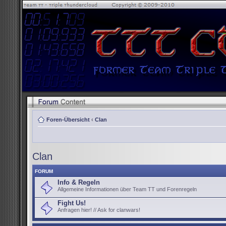
Foren-Übersicht
‹
Clan
Clan
FORUM
Info & Regeln
Allgemeine Informationen über Team TT und Forenregeln
Fight Us!
Anfragen hier! // Ask for clanwars!