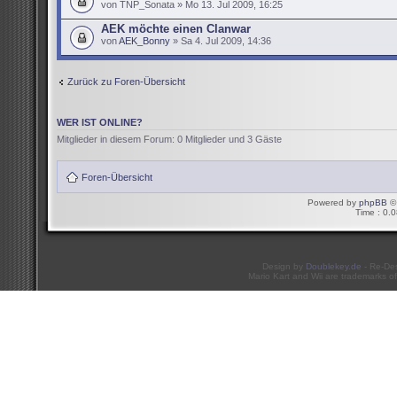
von TNP_Sonata » Mo 13. Jul 2009, 16:25
AEK möchte einen Clanwar
von
AEK_Bonny
» Sa 4. Jul 2009, 14:36
Zurück zu Foren-Übersicht
WER IST ONLINE?
Mitglieder in diesem Forum: 0 Mitglieder und 3 Gäste
Foren-Übersicht
Powered by
phpBB
© 
Time : 0.0
Design by
Doublekey.de
- Re-De
Mario Kart and Wii are trademarks of