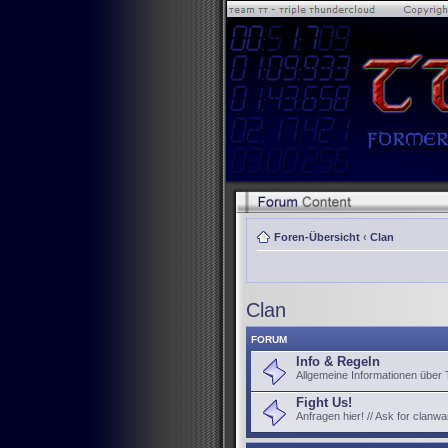
Foren-Übersicht
‹
Clan
Clan
FORUM
Info & Regeln
Allgemeine Informationen über
Fight Us!
Anfragen hier! // Ask for clanwa