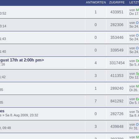
ANTWORTEN
ZUGRIFFE
LETZT
von
M
1
433951
0:52
Do 17.
von
O
0
282306
3:14
So 24.
von
O
0
353446
1:43
So 24.
von
O
0
339549
1:40
So 24.
ugust 17th at 2:00h pm>
von
D
4
3317454
7:16
So 5. 
von
S
3
411353
1:42
Do 12.
von
M
1
289240
35
Di 26.
von
E
7
841292
:35
Do 5. 
es
von T
0
282726
» Sa 8. Aug 2009, 23:32
Sa 8. 
von
O
3
439848
9, 09:48
Fr 31.
von
M