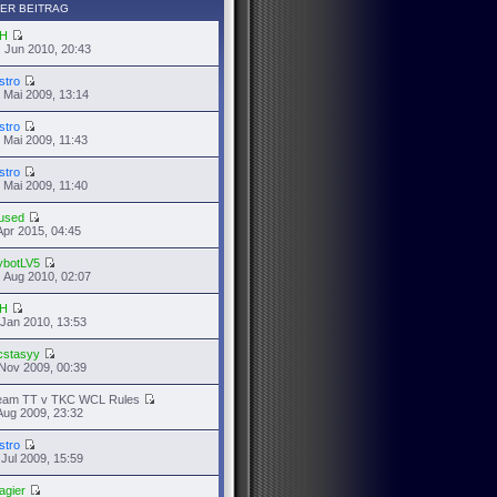
ER BEITRAG
H
 Jun 2010, 20:43
stro
 Mai 2009, 13:14
stro
 Mai 2009, 11:43
stro
 Mai 2009, 11:40
used
Apr 2015, 04:45
ybotLV5
 Aug 2010, 02:07
H
 Jan 2010, 13:53
cstasyy
Nov 2009, 00:39
eam TT v TKC WCL Rules
Aug 2009, 23:32
stro
 Jul 2009, 15:59
agier