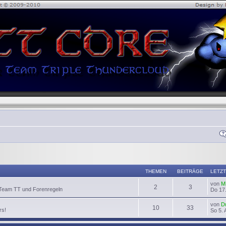
THEMEN
BEITRÄGE
LETZT
von
M
2
3
 Team TT und Forenregeln
Do 17.
von
D
10
33
rs!
So 5. 