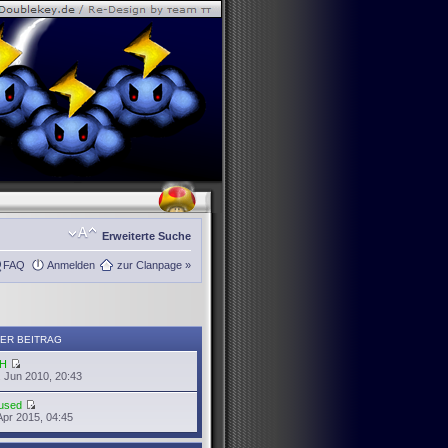
Erweiterte Suche
FAQ
Anmelden
zur Clanpage »
ER BEITRAG
H
 Jun 2010, 20:43
used
Apr 2015, 04:45