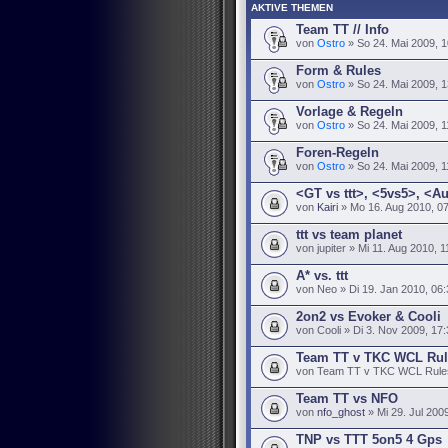
AKTIVE THEMEN
Team TT // Info
von
Ostro
» So 24. Mai 2009, 1
Form & Rules
von
Ostro
» So 24. Mai 2009, 1
Vorlage & Regeln
von
Ostro
» So 24. Mai 2009, 1
Foren-Regeln
von
Ostro
» So 24. Mai 2009, 1
<GT vs ttt>, <5vs5>, <A
von
Kairi
» Mo 16. Aug 2010, 0
ttt vs team planet
von jupiter » Mi 11. Aug 2010, 1
A* vs. ttt
von Neo » Di 19. Jan 2010, 06:
2on2 vs Evoker & Cooli
von Cooli » Di 3. Nov 2009, 17
Team TT v TKC WCL Rul
von Team TT v TKC WCL Rules 
Team TT vs NFO
von
nfo_ghost
» Mi 29. Jul 200
TNP vs TTT 5on5 4 Gps