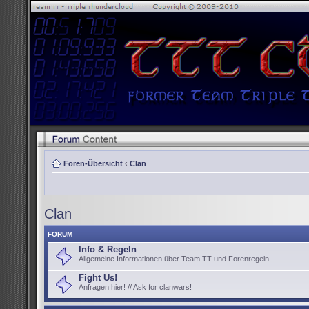
Foren-Übersicht
‹
Clan
Clan
FORUM
Info & Regeln
Allgemeine Informationen über Team TT und Forenregeln
Fight Us!
Anfragen hier! // Ask for clanwars!