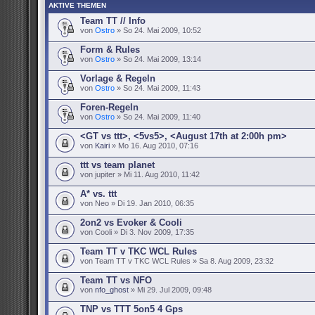
AKTIVE THEMEN
Team TT // Info
von
Ostro
» So 24. Mai 2009, 10:52
Form & Rules
von
Ostro
» So 24. Mai 2009, 13:14
Vorlage & Regeln
von
Ostro
» So 24. Mai 2009, 11:43
Foren-Regeln
von
Ostro
» So 24. Mai 2009, 11:40
<GT vs ttt>, <5vs5>, <August 17th at 2:00h pm>
von
Kairi
» Mo 16. Aug 2010, 07:16
ttt vs team planet
von jupiter » Mi 11. Aug 2010, 11:42
A* vs. ttt
von Neo » Di 19. Jan 2010, 06:35
2on2 vs Evoker & Cooli
von Cooli » Di 3. Nov 2009, 17:35
Team TT v TKC WCL Rules
von Team TT v TKC WCL Rules » Sa 8. Aug 2009, 23:32
Team TT vs NFO
von
nfo_ghost
» Mi 29. Jul 2009, 09:48
TNP vs TTT 5on5 4 Gps