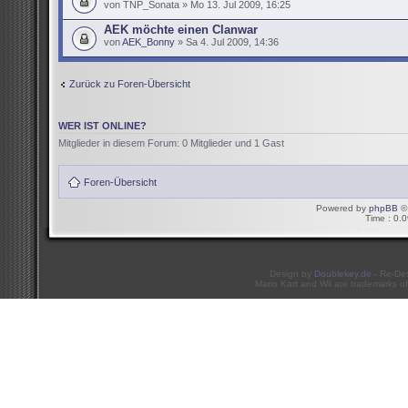
von TNP_Sonata » Mo 13. Jul 2009, 16:25
AEK möchte einen Clanwar
von
AEK_Bonny
» Sa 4. Jul 2009, 14:36
Zurück zu Foren-Übersicht
WER IST ONLINE?
Mitglieder in diesem Forum: 0 Mitglieder und 1 Gast
Foren-Übersicht
Powered by
phpBB
© 
Time : 0.0
Design by
Doublekey.de
- Re-De
Mario Kart and Wii are trademarks of