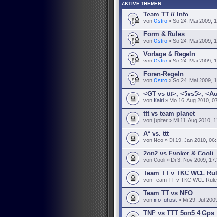
AKTIVE THEMEN
Team TT // Info
von
Ostro
» So 24. Mai 2009, 1
Form & Rules
von
Ostro
» So 24. Mai 2009, 1
Vorlage & Regeln
von
Ostro
» So 24. Mai 2009, 1
Foren-Regeln
von
Ostro
» So 24. Mai 2009, 1
<GT vs ttt>, <5vs5>, <A
von
Kairi
» Mo 16. Aug 2010, 0
ttt vs team planet
von jupiter » Mi 11. Aug 2010, 1
A* vs. ttt
von Neo » Di 19. Jan 2010, 06:
2on2 vs Evoker & Cooli
von Cooli » Di 3. Nov 2009, 17
Team TT v TKC WCL Rul
von Team TT v TKC WCL Rules 
Team TT vs NFO
von
nfo_ghost
» Mi 29. Jul 200
TNP vs TTT 5on5 4 Gps