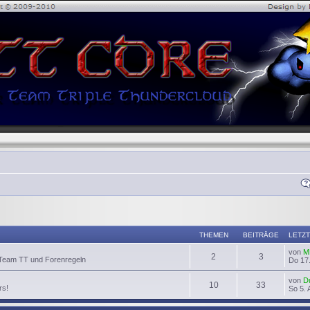
THEMEN
BEITRÄGE
LETZT
von
M
2
3
 Team TT und Forenregeln
Do 17.
von
D
10
33
rs!
So 5. 