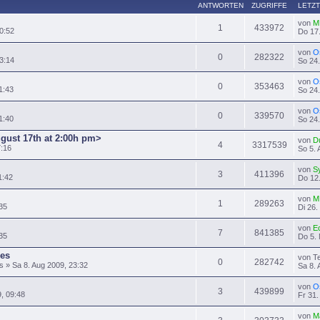
ANTWORTEN
ZUGRIFFE
LETZT
von
M
1
433972
0:52
Do 17.
von
O
0
282322
3:14
So 24.
von
O
0
353463
1:43
So 24.
von
O
0
339570
1:40
So 24.
ugust 17th at 2:00h pm>
von
D
4
3317539
7:16
So 5. 
von
S
3
411396
1:42
Do 12.
von
M
1
289263
35
Di 26.
von
E
7
841385
:35
Do 5. 
es
von T
0
282742
» Sa 8. Aug 2009, 23:32
Sa 8. 
von
O
3
439899
9, 09:48
Fr 31.
von
M