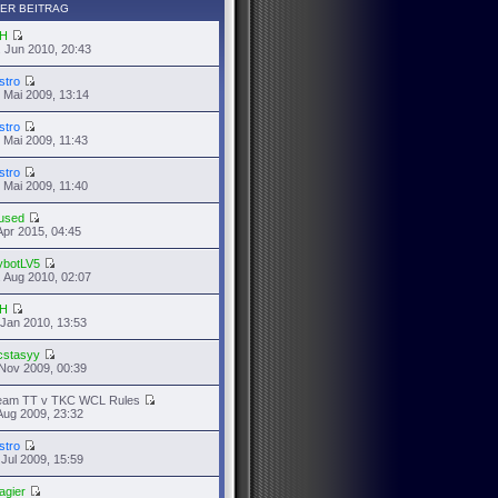
ER BEITRAG
H
 Jun 2010, 20:43
stro
 Mai 2009, 13:14
stro
 Mai 2009, 11:43
stro
 Mai 2009, 11:40
used
Apr 2015, 04:45
ybotLV5
 Aug 2010, 02:07
H
 Jan 2010, 13:53
cstasyy
Nov 2009, 00:39
eam TT v TKC WCL Rules
Aug 2009, 23:32
stro
 Jul 2009, 15:59
agier