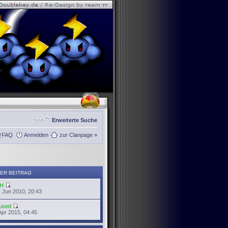
Erweiterte Suche
FAQ
Anmelden
zur Clanpage »
ER BEITRAG
H
 Jun 2010, 20:43
used
Apr 2015, 04:45