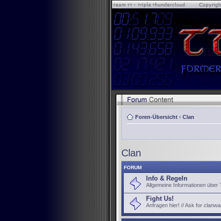
Foren-Übersicht
‹
Clan
Clan
FORUM
Info & Regeln
Allgemeine Informationen über
Fight Us!
Anfragen hier! // Ask for clanwa